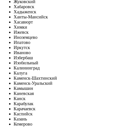
Жуковский
Хабаровск
Хадыженск
Ханты-Мансийск
Хасавюрт
Химки
Ижевск
Иноземцево
Ипатово
Иркутск
Иваново
Избербаш
Изобильный
Калининград
Калуга
Каменск-Шахтинский
Каменск-Уральский
Камышин
Каневская
Канск
Карабулак
Карачаевск
Каспийск
Казань
Кемерово