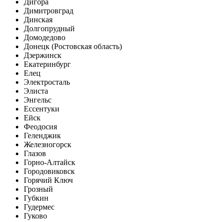
Дигора
Димитровград
Динская
Долгопрудный
Домодедово
Донецк (Ростовская область)
Дзержинск
Екатеринбург
Елец
Электросталь
Элиста
Энгельс
Ессентуки
Ейск
Феодосия
Геленджик
Железногорск
Глазов
Горно-Алтайск
Городовиковск
Горячий Ключ
Грозный
Губкин
Гудермес
Гуково