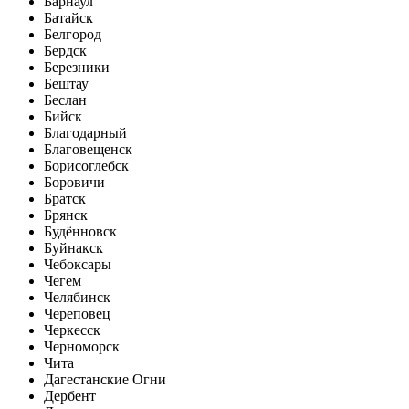
Барнаул
Батайск
Белгород
Бердск
Березники
Бештау
Беслан
Бийск
Благодарный
Благовещенск
Борисоглебск
Боровичи
Братск
Брянск
Будённовск
Буйнакск
Чебоксары
Чегем
Челябинск
Череповец
Черкесск
Черноморск
Чита
Дагестанские Огни
Дербент