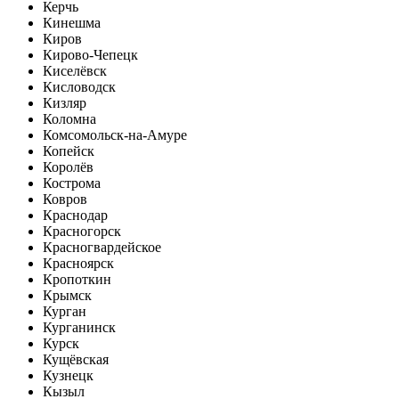
Керчь
Кинешма
Киров
Кирово-Чепецк
Киселёвск
Кисловодск
Кизляр
Коломна
Комсомольск-на-Амуре
Копейск
Королёв
Кострома
Ковров
Краснодар
Красногорск
Красногвардейское
Красноярск
Кропоткин
Крымск
Курган
Курганинск
Курск
Кущёвская
Кузнецк
Кызыл