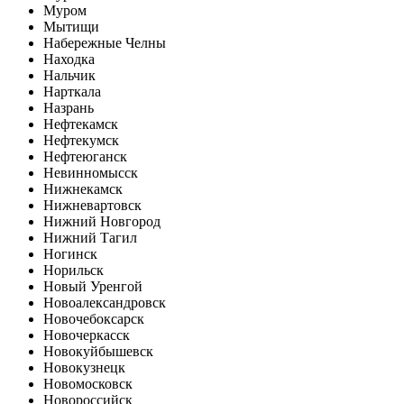
Муром
Мытищи
Набережные Челны
Находка
Нальчик
Нарткала
Назрань
Нефтекамск
Нефтекумск
Нефтеюганск
Невинномысск
Нижнекамск
Нижневартовск
Нижний Новгород
Нижний Тагил
Ногинск
Норильск
Новый Уренгой
Новоалександровск
Новочебоксарск
Новочеркасск
Новокуйбышевск
Новокузнецк
Новомосковск
Новороссийск