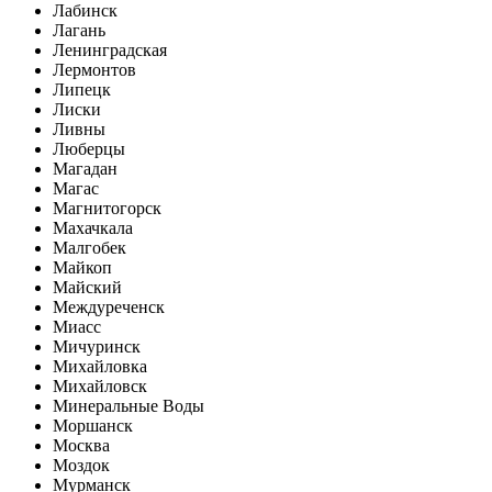
Лабинск
Лагань
Ленинградская
Лермонтов
Липецк
Лиски
Ливны
Люберцы
Магадан
Магас
Магнитогорск
Махачкала
Малгобек
Майкоп
Майский
Междуреченск
Миасс
Мичуринск
Михайловка
Михайловск
Минеральные Воды
Моршанск
Москва
Моздок
Мурманск