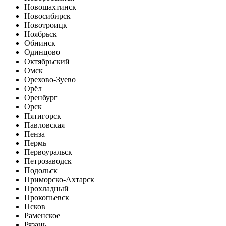
Новошахтинск
Новосибирск
Новотроицк
Ноябрьск
Обнинск
Одинцово
Октябрьский
Омск
Орехово-Зуево
Орёл
Оренбург
Орск
Пятигорск
Павловская
Пенза
Пермь
Первоуральск
Петрозаводск
Подольск
Приморско-Ахтарск
Прохладный
Прокопьевск
Псков
Раменское
Рязань