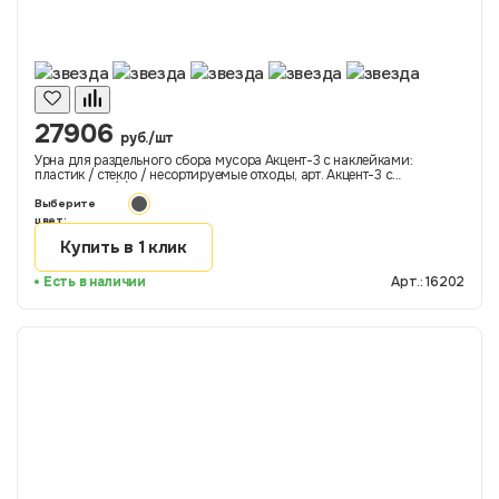
27906
руб./шт
Урна для раздельного сбора мусора Акцент-3 с наклейками:
пластик / стекло / несортируемые отходы, арт. Акцент-3 с
наклейками (2), код: 16202
Выберите
цвет:
Купить в 1 клик
Есть в наличии
Арт.: 16202