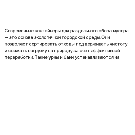
Современные контейнеры для раздельного сбора мусора
— это основа экологичной городской среды. Они
позволяют сортировать отходы, поддерживать чистоту
и снижать нагрузку на природу за счёт эффективной
переработки. Такие урны и баки устанавливаются на
уличных площадках, в парках, возле домов, офисных и
промышленных помещений, на территориях предприятий
и торговых объектов.
Наша компания предлагает широкий ассортимент
контейнеров для раздельного сбора мусора и уличных
урн с различным количеством секций. В нашем каталоге
представлены металлические и пластиковые модели
объёмом от 50 до 1100 литров, оснащённые удобными
крышками, яркими наклейками и цветовой маркировкой:
• синие — для бумаги и макулатуры;
• жёлтые — для пластика;