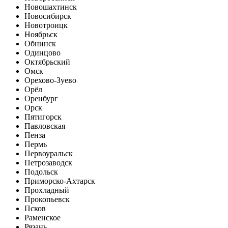
Новошахтинск
Новосибирск
Новотроицк
Ноябрьск
Обнинск
Одинцово
Октябрьский
Омск
Орехово-Зуево
Орёл
Оренбург
Орск
Пятигорск
Павловская
Пенза
Пермь
Первоуральск
Петрозаводск
Подольск
Приморско-Ахтарск
Прохладный
Прокопьевск
Псков
Раменское
Рязань