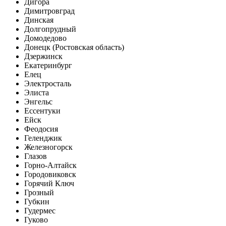
Дигора
Димитровград
Динская
Долгопрудный
Домодедово
Донецк (Ростовская область)
Дзержинск
Екатеринбург
Елец
Электросталь
Элиста
Энгельс
Ессентуки
Ейск
Феодосия
Геленджик
Железногорск
Глазов
Горно-Алтайск
Городовиковск
Горячий Ключ
Грозный
Губкин
Гудермес
Гуково