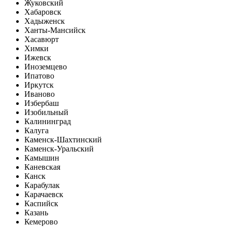
Жуковский
Хабаровск
Хадыженск
Ханты-Мансийск
Хасавюрт
Химки
Ижевск
Иноземцево
Ипатово
Иркутск
Иваново
Избербаш
Изобильный
Калининград
Калуга
Каменск-Шахтинский
Каменск-Уральский
Камышин
Каневская
Канск
Карабулак
Карачаевск
Каспийск
Казань
Кемерово