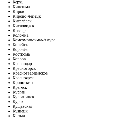
Керчь
Кинешма
Киров
Кирово-Чепецк
Киселёвск
Кисловодск
Кизляр
Коломна
Комсомольск-на-Амуре
Копейск
Королёв
Кострома
Ковров
Краснодар
Красногорск
Красногвардейское
Красноярск
Кропоткин
Крымск
Курган
Курганинск
Курск
Кущёвская
Кузнецк
Кызыл