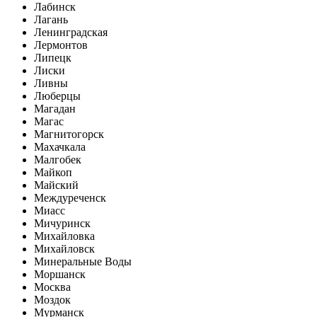
Лабинск
Лагань
Ленинградская
Лермонтов
Липецк
Лиски
Ливны
Люберцы
Магадан
Магас
Магнитогорск
Махачкала
Малгобек
Майкоп
Майский
Междуреченск
Миасс
Мичуринск
Михайловка
Михайловск
Минеральные Воды
Моршанск
Москва
Моздок
Мурманск