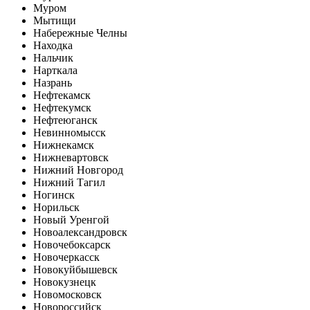
Муром
Мытищи
Набережные Челны
Находка
Нальчик
Нарткала
Назрань
Нефтекамск
Нефтекумск
Нефтеюганск
Невинномысск
Нижнекамск
Нижневартовск
Нижний Новгород
Нижний Тагил
Ногинск
Норильск
Новый Уренгой
Новоалександровск
Новочебоксарск
Новочеркасск
Новокуйбышевск
Новокузнецк
Новомосковск
Новороссийск