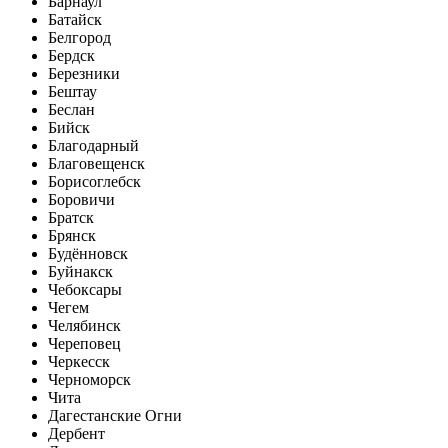
Барнаул
Батайск
Белгород
Бердск
Березники
Бештау
Беслан
Бийск
Благодарный
Благовещенск
Борисоглебск
Боровичи
Братск
Брянск
Будённовск
Буйнакск
Чебоксары
Чегем
Челябинск
Череповец
Черкесск
Черноморск
Чита
Дагестанские Огни
Дербент