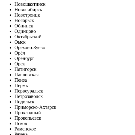
Новошахтинск
Новосибирск
Новотроицк
Ноябрьск
Обнинск
Одинцово
Октябрьский
Омск
Орехово-Зуево
Орёл
Оренбург
Орск
Пятигорск
Павловская
Пенза
Пермь
Первоуральск
Петрозаводск
Подольск
Приморско-Ахтарск
Прохладный
Прокопьевск
Псков
Раменское
Рязань