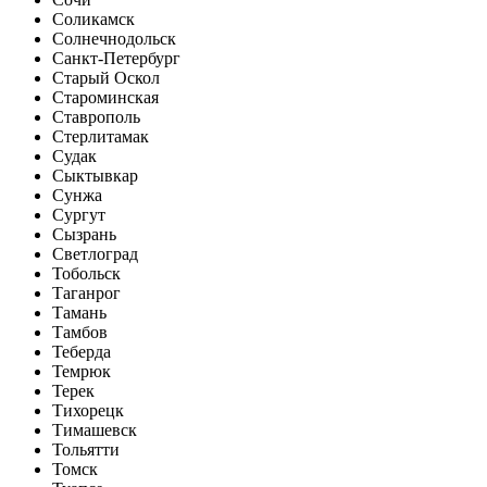
Соликамск
Солнечнодольск
Санкт-Петербург
Старый Оскол
Староминская
Ставрополь
Стерлитамак
Судак
Сыктывкар
Сунжа
Сургут
Сызрань
Светлоград
Тобольск
Таганрог
Тамань
Тамбов
Теберда
Темрюк
Терек
Тихорецк
Тимашевск
Тольятти
Томск