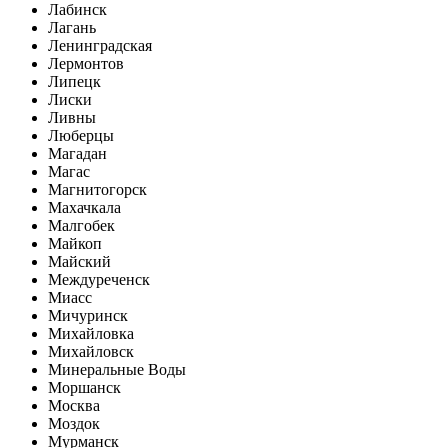
Лабинск
Лагань
Ленинградская
Лермонтов
Липецк
Лиски
Ливны
Люберцы
Магадан
Магас
Магнитогорск
Махачкала
Малгобек
Майкоп
Майский
Междуреченск
Миасс
Мичуринск
Михайловка
Михайловск
Минеральные Воды
Моршанск
Москва
Моздок
Мурманск