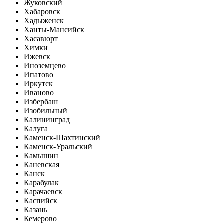
Жуковский
Хабаровск
Хадыженск
Ханты-Мансийск
Хасавюрт
Химки
Ижевск
Иноземцево
Ипатово
Иркутск
Иваново
Избербаш
Изобильный
Калининград
Калуга
Каменск-Шахтинский
Каменск-Уральский
Камышин
Каневская
Канск
Карабулак
Карачаевск
Каспийск
Казань
Кемерово