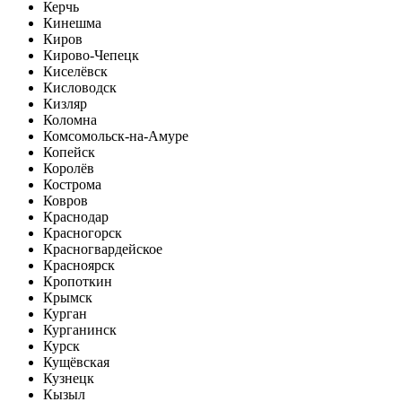
Керчь
Кинешма
Киров
Кирово-Чепецк
Киселёвск
Кисловодск
Кизляр
Коломна
Комсомольск-на-Амуре
Копейск
Королёв
Кострома
Ковров
Краснодар
Красногорск
Красногвардейское
Красноярск
Кропоткин
Крымск
Курган
Курганинск
Курск
Кущёвская
Кузнецк
Кызыл