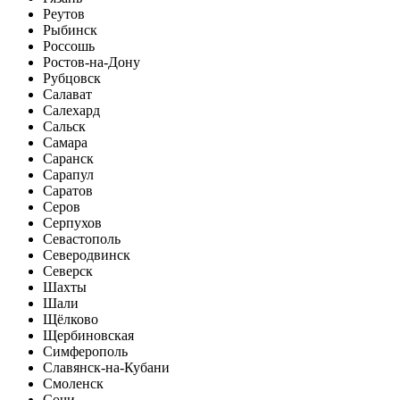
Реутов
Рыбинск
Россошь
Ростов-на-Дону
Рубцовск
Салават
Салехард
Сальск
Самара
Саранск
Сарапул
Саратов
Серов
Серпухов
Севастополь
Северодвинск
Северск
Шахты
Шали
Щёлково
Щербиновская
Симферополь
Славянск-на-Кубани
Смоленск
Сочи