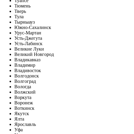
Туапсе
Тюмень
Тверь
Тула
Тырныауз
Южно-Сахалинск
Урус-Мартан
Усть-Джегута
Усть-Лабинск
Великие Луки
Великий Новгород
Владикавказ
Владимир
Владивосток
Волгодонск
Волгоград
Вологда
Волжский
Воркута
Воронеж
Воткинск
Якутск
Ялта
Ярославль
Уфа