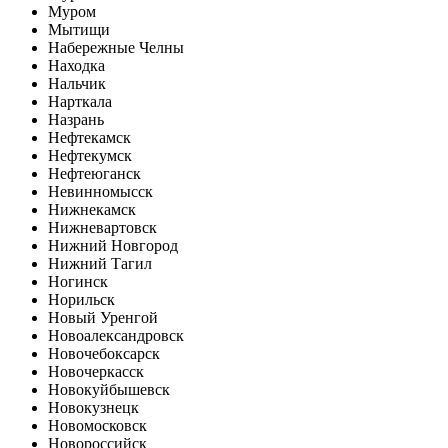
Муром
Мытищи
Набережные Челны
Находка
Нальчик
Нарткала
Назрань
Нефтекамск
Нефтекумск
Нефтеюганск
Невинномысск
Нижнекамск
Нижневартовск
Нижний Новгород
Нижний Тагил
Ногинск
Норильск
Новый Уренгой
Новоалександровск
Новочебоксарск
Новочеркасск
Новокуйбышевск
Новокузнецк
Новомосковск
Новороссийск