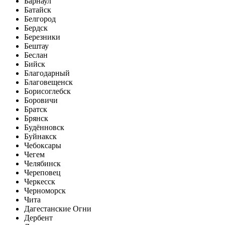
Барнаул
Батайск
Белгород
Бердск
Березники
Бештау
Беслан
Бийск
Благодарный
Благовещенск
Борисоглебск
Боровичи
Братск
Брянск
Будённовск
Буйнакск
Чебоксары
Чегем
Челябинск
Череповец
Черкесск
Черноморск
Чита
Дагестанские Огни
Дербент