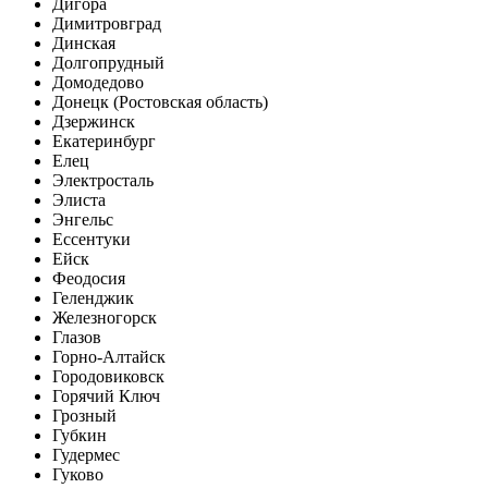
Дигора
Димитровград
Динская
Долгопрудный
Домодедово
Донецк (Ростовская область)
Дзержинск
Екатеринбург
Елец
Электросталь
Элиста
Энгельс
Ессентуки
Ейск
Феодосия
Геленджик
Железногорск
Глазов
Горно-Алтайск
Городовиковск
Горячий Ключ
Грозный
Губкин
Гудермес
Гуково