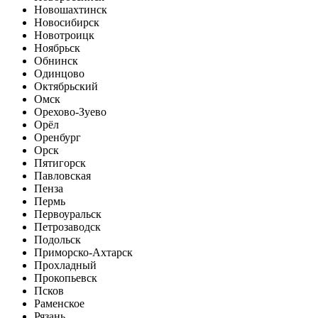
Новошахтинск
Новосибирск
Новотроицк
Ноябрьск
Обнинск
Одинцово
Октябрьский
Омск
Орехово-Зуево
Орёл
Оренбург
Орск
Пятигорск
Павловская
Пенза
Пермь
Первоуральск
Петрозаводск
Подольск
Приморско-Ахтарск
Прохладный
Прокопьевск
Псков
Раменское
Рязань