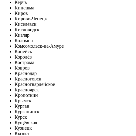
Керчь
Кинешма
Киров
Кирово-Чепецк
Киселёвск
Кисловодск
Кизляр
Коломна
Комсомольск-на-Амуре
Копейск
Королёв
Кострома
Ковров
Краснодар
Красногорск
Красногвардейское
Красноярск
Кропоткин
Крымск
Курган
Курганинск
Курск
Кущёвская
Кузнецк
Кызыл