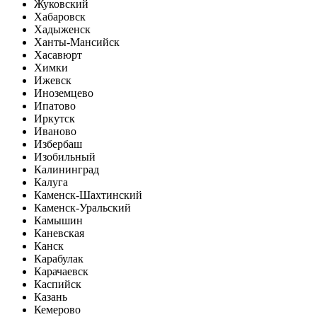
Жуковский
Хабаровск
Хадыженск
Ханты-Мансийск
Хасавюрт
Химки
Ижевск
Иноземцево
Ипатово
Иркутск
Иваново
Избербаш
Изобильный
Калининград
Калуга
Каменск-Шахтинский
Каменск-Уральский
Камышин
Каневская
Канск
Карабулак
Карачаевск
Каспийск
Казань
Кемерово