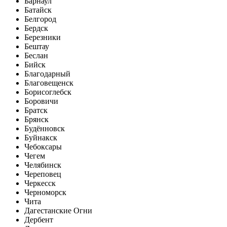
Барнаул
Батайск
Белгород
Бердск
Березники
Бештау
Беслан
Бийск
Благодарный
Благовещенск
Борисоглебск
Боровичи
Братск
Брянск
Будённовск
Буйнакск
Чебоксары
Чегем
Челябинск
Череповец
Черкесск
Черноморск
Чита
Дагестанские Огни
Дербент