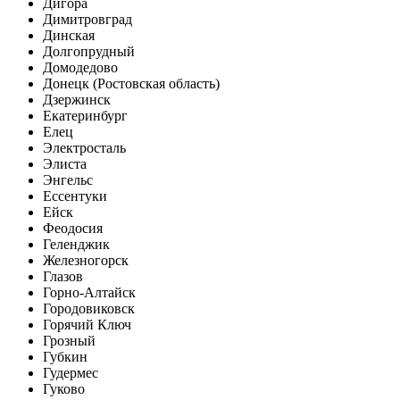
Дигора
Димитровград
Динская
Долгопрудный
Домодедово
Донецк (Ростовская область)
Дзержинск
Екатеринбург
Елец
Электросталь
Элиста
Энгельс
Ессентуки
Ейск
Феодосия
Геленджик
Железногорск
Глазов
Горно-Алтайск
Городовиковск
Горячий Ключ
Грозный
Губкин
Гудермес
Гуково