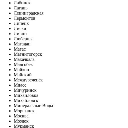
Лабинск
Лагань
Ленинградская
Лермонтов
Липецк
Лиски
Ливны
Люберцы
Магадан
Магас
Магнитогорск
Махачкала
Малгобек
Майкоп
Майский
Междуреченск
Миасс
Мичуринск
Михайловка
Михайловск
Минеральные Воды
Моршанск
Москва
Моздок
Мурманск