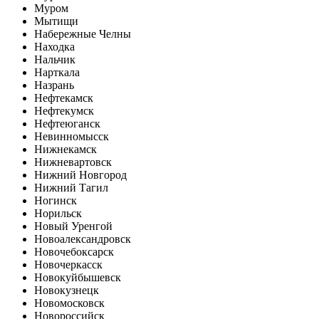
Муром
Мытищи
Набережные Челны
Находка
Нальчик
Нарткала
Назрань
Нефтекамск
Нефтекумск
Нефтеюганск
Невинномысск
Нижнекамск
Нижневартовск
Нижний Новгород
Нижний Тагил
Ногинск
Норильск
Новый Уренгой
Новоалександровск
Новочебоксарск
Новочеркасск
Новокуйбышевск
Новокузнецк
Новомосковск
Новороссийск