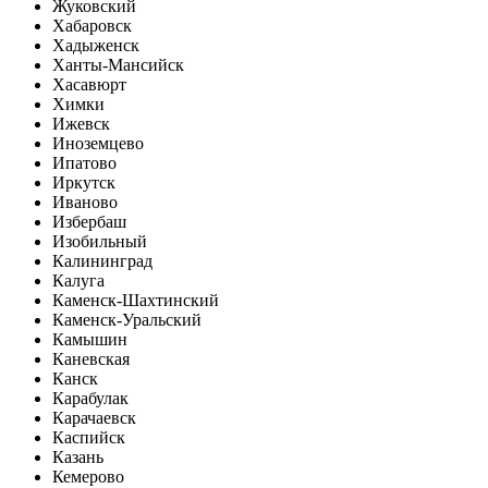
Жуковский
Хабаровск
Хадыженск
Ханты-Мансийск
Хасавюрт
Химки
Ижевск
Иноземцево
Ипатово
Иркутск
Иваново
Избербаш
Изобильный
Калининград
Калуга
Каменск-Шахтинский
Каменск-Уральский
Камышин
Каневская
Канск
Карабулак
Карачаевск
Каспийск
Казань
Кемерово