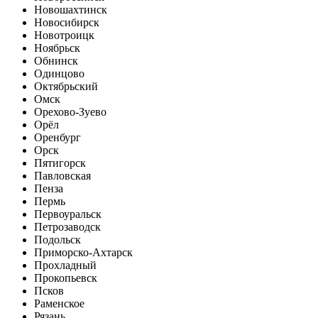
Новошахтинск
Новосибирск
Новотроицк
Ноябрьск
Обнинск
Одинцово
Октябрьский
Омск
Орехово-Зуево
Орёл
Оренбург
Орск
Пятигорск
Павловская
Пенза
Пермь
Первоуральск
Петрозаводск
Подольск
Приморско-Ахтарск
Прохладный
Прокопьевск
Псков
Раменское
Рязань