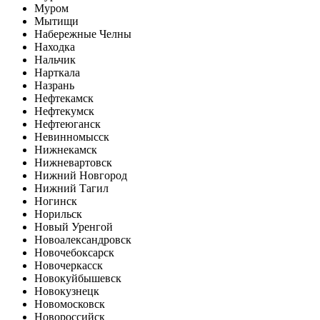
Муром
Мытищи
Набережные Челны
Находка
Нальчик
Нарткала
Назрань
Нефтекамск
Нефтекумск
Нефтеюганск
Невинномысск
Нижнекамск
Нижневартовск
Нижний Новгород
Нижний Тагил
Ногинск
Норильск
Новый Уренгой
Новоалександровск
Новочебоксарск
Новочеркасск
Новокуйбышевск
Новокузнецк
Новомосковск
Новороссийск