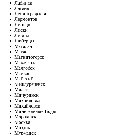
Лабинск
Лагань
Ленинградская
Лермонтов
Липецк
Лиски
Ливны
Люберцы
Магадан
Магас
Магнитогорск
Махачкала
Малгобек
Майкоп
Майский
Междуреченск
Миасс
Мичуринск
Михайловка
Михайловск
Минеральные Воды
Моршанск
Москва
Моздок
Мурманск