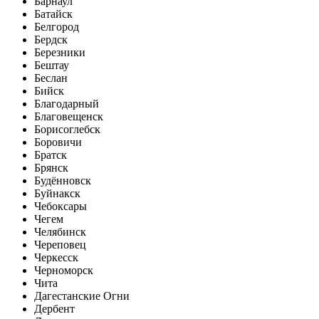
Барнаул
Батайск
Белгород
Бердск
Березники
Бештау
Беслан
Бийск
Благодарный
Благовещенск
Борисоглебск
Боровичи
Братск
Брянск
Будённовск
Буйнакск
Чебоксары
Чегем
Челябинск
Череповец
Черкесск
Черноморск
Чита
Дагестанские Огни
Дербент