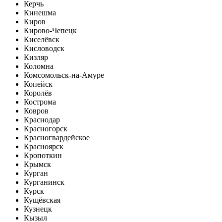
Керчь
Кинешма
Киров
Кирово-Чепецк
Киселёвск
Кисловодск
Кизляр
Коломна
Комсомольск-на-Амуре
Копейск
Королёв
Кострома
Ковров
Краснодар
Красногорск
Красногвардейское
Красноярск
Кропоткин
Крымск
Курган
Курганинск
Курск
Кущёвская
Кузнецк
Кызыл