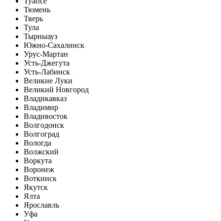
Туапсе
Тюмень
Тверь
Тула
Тырныауз
Южно-Сахалинск
Урус-Мартан
Усть-Джегута
Усть-Лабинск
Великие Луки
Великий Новгород
Владикавказ
Владимир
Владивосток
Волгодонск
Волгоград
Вологда
Волжский
Воркута
Воронеж
Воткинск
Якутск
Ялта
Ярославль
Уфа