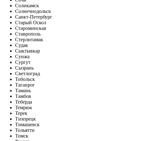
Соликамск
Солнечнодольск
Санкт-Петербург
Старый Оскол
Староминская
Ставрополь
Стерлитамак
Судак
Сыктывкар
Сунжа
Сургут
Сызрань
Светлоград
Тобольск
Таганрог
Тамань
Тамбов
Теберда
Темрюк
Терек
Тихорецк
Тимашевск
Тольятти
Томск