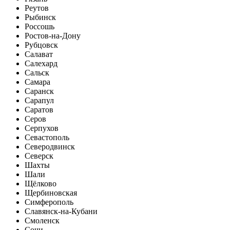
Реутов
Рыбинск
Россошь
Ростов-на-Дону
Рубцовск
Салават
Салехард
Сальск
Самара
Саранск
Сарапул
Саратов
Серов
Серпухов
Севастополь
Северодвинск
Северск
Шахты
Шали
Щёлково
Щербиновская
Симферополь
Славянск-на-Кубани
Смоленск
Сочи