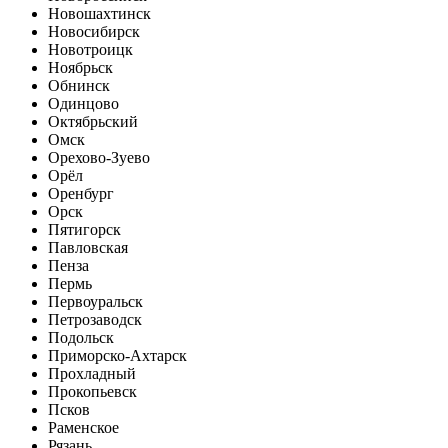
Новошахтинск
Новосибирск
Новотроицк
Ноябрьск
Обнинск
Одинцово
Октябрьский
Омск
Орехово-Зуево
Орёл
Оренбург
Орск
Пятигорск
Павловская
Пенза
Пермь
Первоуральск
Петрозаводск
Подольск
Приморско-Ахтарск
Прохладный
Прокопьевск
Псков
Раменское
Рязань