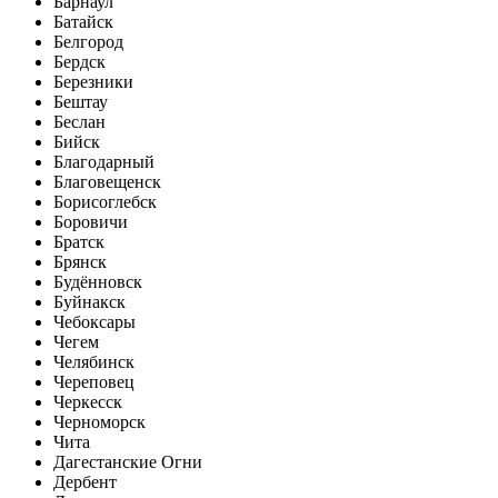
Барнаул
Батайск
Белгород
Бердск
Березники
Бештау
Беслан
Бийск
Благодарный
Благовещенск
Борисоглебск
Боровичи
Братск
Брянск
Будённовск
Буйнакск
Чебоксары
Чегем
Челябинск
Череповец
Черкесск
Черноморск
Чита
Дагестанские Огни
Дербент