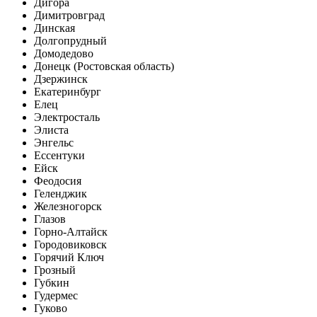
Дигора
Димитровград
Динская
Долгопрудный
Домодедово
Донецк (Ростовская область)
Дзержинск
Екатеринбург
Елец
Электросталь
Элиста
Энгельс
Ессентуки
Ейск
Феодосия
Геленджик
Железногорск
Глазов
Горно-Алтайск
Городовиковск
Горячий Ключ
Грозный
Губкин
Гудермес
Гуково