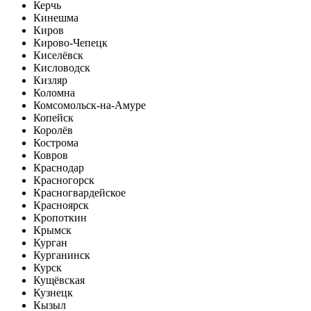
Керчь
Кинешма
Киров
Кирово-Чепецк
Киселёвск
Кисловодск
Кизляр
Коломна
Комсомольск-на-Амуре
Копейск
Королёв
Кострома
Ковров
Краснодар
Красногорск
Красногвардейское
Красноярск
Кропоткин
Крымск
Курган
Курганинск
Курск
Кущёвская
Кузнецк
Кызыл