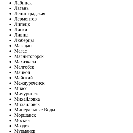
Лабинск
Лагань
Ленинградская
Лермонтов
Липецк
Лиски
Ливны
Люберцы
Магадан
Магас
Магнитогорск
Махачкала
Малгобек
Майкоп
Майский
Междуреченск
Миасс
Мичуринск
Михайловка
Михайловск
Минеральные Воды
Моршанск
Москва
Моздок
Мурманск