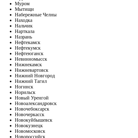
Муром
Мытищи
Набережные Челны
Находка
Нальчик
Нарткала
Назрань
Нефтекамск
Нефтекумск
Нефтеюганск
Невинномысск
Нижнекамск
Нижневартовск
Нижний Новгород
Нижний Тагил
Ногинск
Норильск
Новый Уренгой
Новоалександровск
Новочебоксарск
Новочеркасск
Новокуйбышевск
Новокузнецк
Новомосковск
Новороссийск