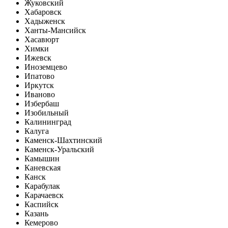
Жуковский
Хабаровск
Хадыженск
Ханты-Мансийск
Хасавюрт
Химки
Ижевск
Иноземцево
Ипатово
Иркутск
Иваново
Избербаш
Изобильный
Калининград
Калуга
Каменск-Шахтинский
Каменск-Уральский
Камышин
Каневская
Канск
Карабулак
Карачаевск
Каспийск
Казань
Кемерово