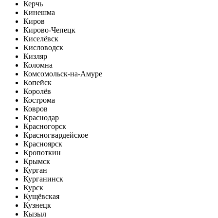
Керчь
Кинешма
Киров
Кирово-Чепецк
Киселёвск
Кисловодск
Кизляр
Коломна
Комсомольск-на-Амуре
Копейск
Королёв
Кострома
Ковров
Краснодар
Красногорск
Красногвардейское
Красноярск
Кропоткин
Крымск
Курган
Курганинск
Курск
Кущёвская
Кузнецк
Кызыл