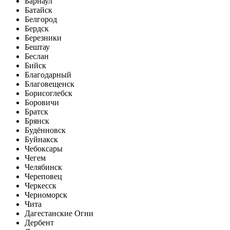
Барнаул
Батайск
Белгород
Бердск
Березники
Бештау
Беслан
Бийск
Благодарный
Благовещенск
Борисоглебск
Боровичи
Братск
Брянск
Будённовск
Буйнакск
Чебоксары
Чегем
Челябинск
Череповец
Черкесск
Черноморск
Чита
Дагестанские Огни
Дербент