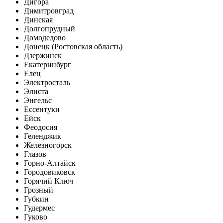
Дигора
Димитровград
Динская
Долгопрудный
Домодедово
Донецк (Ростовская область)
Дзержинск
Екатеринбург
Елец
Электросталь
Элиста
Энгельс
Ессентуки
Ейск
Феодосия
Геленджик
Железногорск
Глазов
Горно-Алтайск
Городовиковск
Горячий Ключ
Грозный
Губкин
Гудермес
Гуково