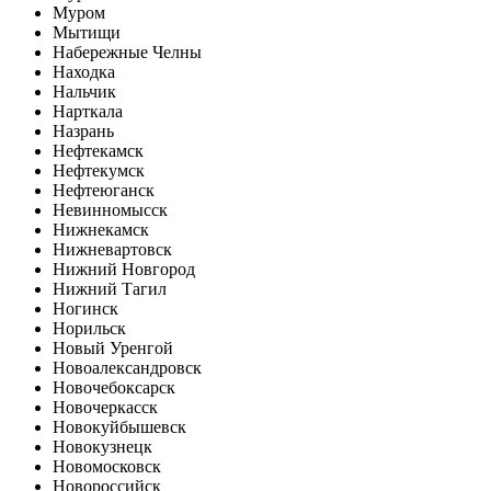
Муром
Мытищи
Набережные Челны
Находка
Нальчик
Нарткала
Назрань
Нефтекамск
Нефтекумск
Нефтеюганск
Невинномысск
Нижнекамск
Нижневартовск
Нижний Новгород
Нижний Тагил
Ногинск
Норильск
Новый Уренгой
Новоалександровск
Новочебоксарск
Новочеркасск
Новокуйбышевск
Новокузнецк
Новомосковск
Новороссийск