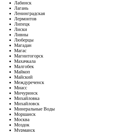
Лабинск
Лагань
Ленинградская
Лермонтов
Липецк
Лиски
Ливны
Люберцы
Магадан
Магас
Магнитогорск
Махачкала
Малгобек
Майкоп
Майский
Междуреченск
Миасс
Мичуринск
Михайловка
Михайловск
Минеральные Воды
Моршанск
Москва
Моздок
Мурманск