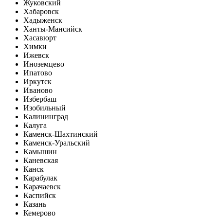
Жуковский
Хабаровск
Хадыженск
Ханты-Мансийск
Хасавюрт
Химки
Ижевск
Иноземцево
Ипатово
Иркутск
Иваново
Избербаш
Изобильный
Калининград
Калуга
Каменск-Шахтинский
Каменск-Уральский
Камышин
Каневская
Канск
Карабулак
Карачаевск
Каспийск
Казань
Кемерово