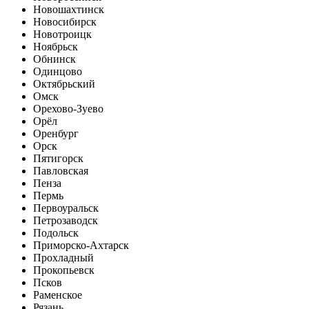
Новошахтинск
Новосибирск
Новотроицк
Ноябрьск
Обнинск
Одинцово
Октябрьский
Омск
Орехово-Зуево
Орёл
Оренбург
Орск
Пятигорск
Павловская
Пенза
Пермь
Первоуральск
Петрозаводск
Подольск
Приморско-Ахтарск
Прохладный
Прокопьевск
Псков
Раменское
Рязань