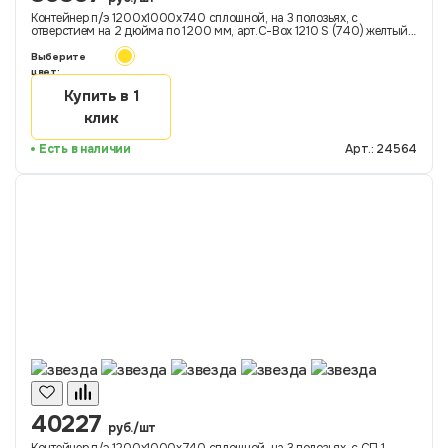
Контейнер п/э 1200х1000х740 сплошной, на 3 полозьях, с
отверстием на 2 дюйма по 1200 мм, арт.C-Box 1210 S (740) желтый
ДП-ОС, код: 24564
Выберите
цвет:
Купить в 1
клик
Есть в наличии
Арт.: 24564
40227
руб./шт