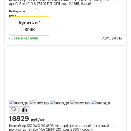
Контейнер п/э 1200х1000х740 сплошной, на 3 полозьях, с СП 1,
арт.C-Box 1210 S (740) ДП-СП1, код: 24915, белый
Выберите
цвет:
Купить в 1
клик
Есть в наличии
Арт.: 24915
18829
руб./шт
Контейнер 1200х1000х803 мм перфорированный, конусный, на
ножках, арт.B-Box YOYOBIN 1210, код: 36601, серый