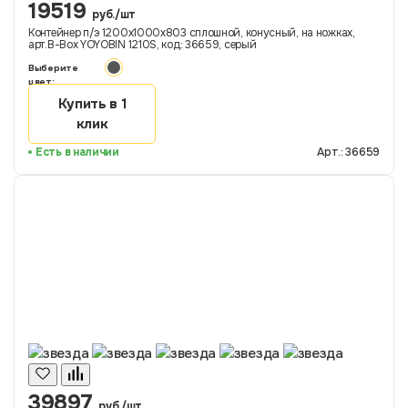
19519
руб./шт
Контейнер п/э 1200х1000х803 сплошной, конусный, на ножках,
арт.B-Box YOYOBIN 1210S, код: 36659, серый
Выберите
цвет:
Купить в 1
клик
Есть в наличии
Арт.: 36659
39897
руб./шт