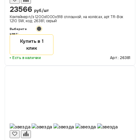
23566
руб./шт
Контейнер п/э 1200х1000х918 сплошной, на колёсах, арт.TR-Box
1210 SW, код: 26381, серый
Выберите
цвет:
Купить в 1
клик
Есть в наличии
Арт.: 26381