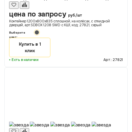
цена по запросу
руб./шт
Контейнер 1200х800х835 сплошной, на колёсах, с откидной
дверцей, арт.SDBOX 1208 SWD с КШ1, код: 27821, серый
Выберите
цвет:
Купить в 1
клик
Есть в наличии
Арт.: 27821