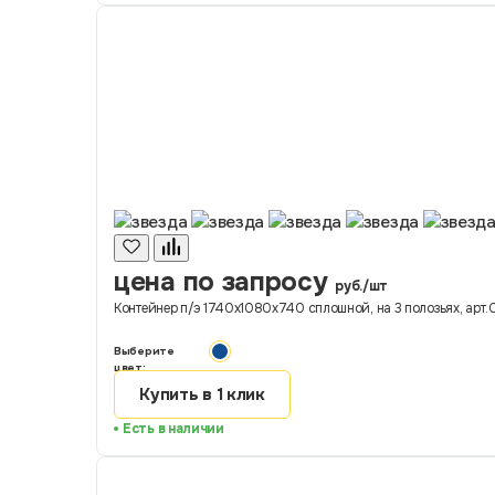
цена по запросу
руб./шт
Контейнер п/э 1740х1080х740 сплошной, на 3 полозьях, арт.C
Выберите
цвет:
Купить в 1 клик
Есть в наличии