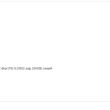
-Box 1710 S (740), код: 29458, синий