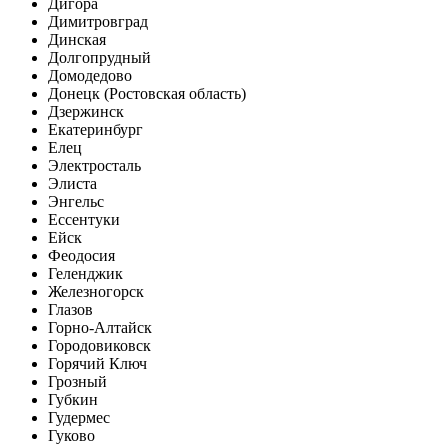
Дигора
Димитровград
Динская
Долгопрудный
Домодедово
Донецк (Ростовская область)
Дзержинск
Екатеринбург
Елец
Электросталь
Элиста
Энгельс
Ессентуки
Ейск
Феодосия
Геленджик
Железногорск
Глазов
Горно-Алтайск
Городовиковск
Горячий Ключ
Грозный
Губкин
Гудермес
Гуково