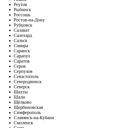
Реутов
Рыбинск
Россошь
Ростов-на-Дону
Рубцовск
Салават
Салехард
Сальск
Самара
Саранск
Сарапул
Саратов
Серов
Серпухов
Севастополь
Северодвинск
Северск
Шахты
Шали
Щёлково
Щербиновская
Симферополь
Славянск-на-Кубани
Смоленск
Сочи