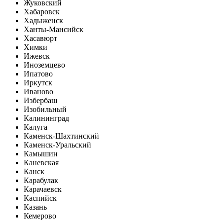
Жуковский
Хабаровск
Хадыженск
Ханты-Мансийск
Хасавюрт
Химки
Ижевск
Иноземцево
Ипатово
Иркутск
Иваново
Избербаш
Изобильный
Калининград
Калуга
Каменск-Шахтинский
Каменск-Уральский
Камышин
Каневская
Канск
Карабулак
Карачаевск
Каспийск
Казань
Кемерово