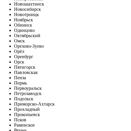
Новошахтинск
Новосибирск
Новотроицк
Ноябрьск
Обнинск
Одинцово
Октябрьский
Омск
Орехово-Зуево
Орёл
Оренбург
Орск
Пятигорск
Павловская
Пенза
Пермь
Первоуральск
Петрозаводск
Подольск
Приморско-Ахтарск
Прохладный
Прокопьевск
Псков
Раменское
Рязань