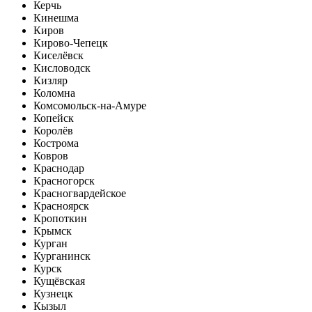
Керчь
Кинешма
Киров
Кирово-Чепецк
Киселёвск
Кисловодск
Кизляр
Коломна
Комсомольск-на-Амуре
Копейск
Королёв
Кострома
Ковров
Краснодар
Красногорск
Красногвардейское
Красноярск
Кропоткин
Крымск
Курган
Курганинск
Курск
Кущёвская
Кузнецк
Кызыл