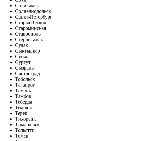
Соликамск
Солнечнодольск
Санкт-Петербург
Старый Оскол
Староминская
Ставрополь
Стерлитамак
Судак
Сыктывкар
Сунжа
Сургут
Сызрань
Светлоград
Тобольск
Таганрог
Тамань
Тамбов
Теберда
Темрюк
Терек
Тихорецк
Тимашевск
Тольятти
Томск