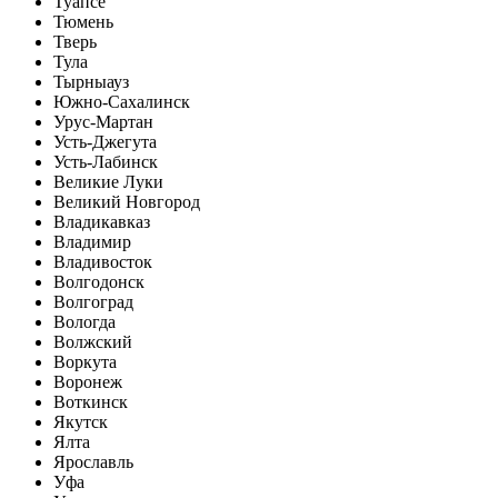
Туапсе
Тюмень
Тверь
Тула
Тырныауз
Южно-Сахалинск
Урус-Мартан
Усть-Джегута
Усть-Лабинск
Великие Луки
Великий Новгород
Владикавказ
Владимир
Владивосток
Волгодонск
Волгоград
Вологда
Волжский
Воркута
Воронеж
Воткинск
Якутск
Ялта
Ярославль
Уфа