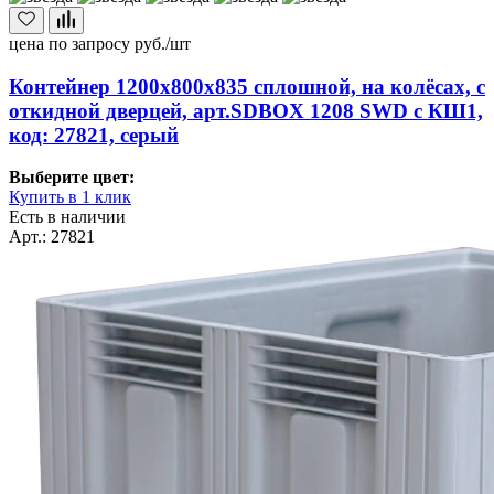
цена по запросу
руб./шт
Контейнер 1200х800х835 сплошной, на колёсах, с
откидной дверцей, арт.SDBOX 1208 SWD с КШ1,
код: 27821, серый
Выберите цвет:
Купить в 1 клик
Есть в наличии
Арт.: 27821