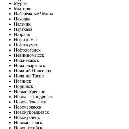
Муром
Мытищи
Набережные Челны
Находка
Нальчик
Нарткала
Назрань
Нефтекамск
Нефтекумск
Нефтеюганск
Невинномысск
Нижнекамск
Нижневартовск
Нижний Новгород
Нижний Тагил
Ногинск
Норильск
Новый Уренгой
Новоалександровск
Новочебоксарск
Новочеркасск
Новокуйбышевск
Новокузнецк
Новомосковск
Новороссийск