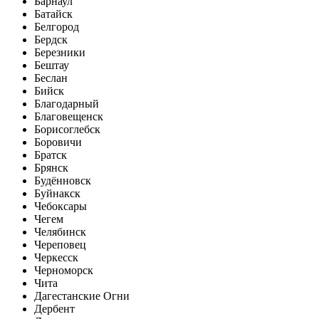
Барнаул
Батайск
Белгород
Бердск
Березники
Бештау
Беслан
Бийск
Благодарный
Благовещенск
Борисоглебск
Боровичи
Братск
Брянск
Будённовск
Буйнакск
Чебоксары
Чегем
Челябинск
Череповец
Черкесск
Черноморск
Чита
Дагестанские Огни
Дербент