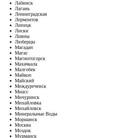
Лабинск
Лагань
Ленинградская
Лермонтов
Липецк
Лиски
Ливны
Люберцы
Магадан
Магас
Магнитогорск
Махачкала
Малгобек
Майкоп
Майский
Междуреченск
Миасс
Мичуринск
Михайловка
Михайловск
Минеральные Воды
Моршанск
Москва
Моздок
Мурманск