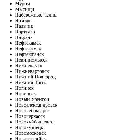
Муром
Мытищи
Набережные Челны
Находка
Нальчик
Нарткала
Назрань
Нефтекамск
Нефтекумск
Нефтеюганск
Невинномысск
Нижнекамск
Нижневартовск
Нижний Новгород
Нижний Тагил
Ногинск
Норильск
Новый Уренгой
Новоалександровск
Новочебоксарск
Новочеркасск
Новокуйбышевск
Новокузнецк
Новомосковск
Новороссийск