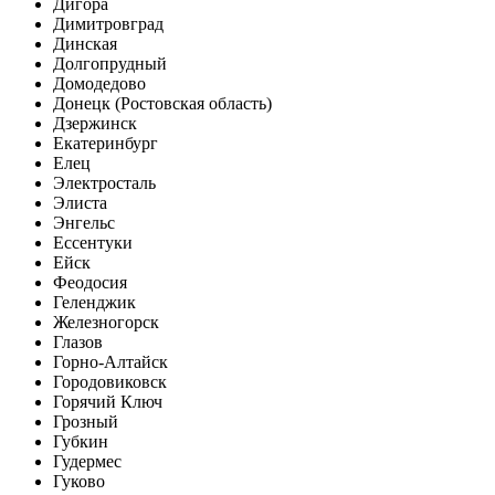
Дигора
Димитровград
Динская
Долгопрудный
Домодедово
Донецк (Ростовская область)
Дзержинск
Екатеринбург
Елец
Электросталь
Элиста
Энгельс
Ессентуки
Ейск
Феодосия
Геленджик
Железногорск
Глазов
Горно-Алтайск
Городовиковск
Горячий Ключ
Грозный
Губкин
Гудермес
Гуково