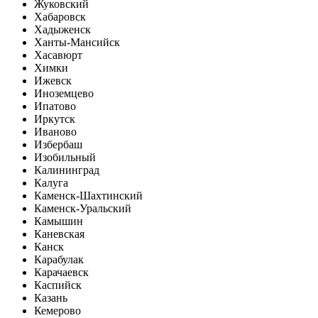
Жуковский
Хабаровск
Хадыженск
Ханты-Мансийск
Хасавюрт
Химки
Ижевск
Иноземцево
Ипатово
Иркутск
Иваново
Избербаш
Изобильный
Калининград
Калуга
Каменск-Шахтинский
Каменск-Уральский
Камышин
Каневская
Канск
Карабулак
Карачаевск
Каспийск
Казань
Кемерово