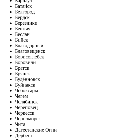
Барнаул
Батайск
Белгород
Бердск
Березники
Бештау
Беслан
Бийск
Благодарный
Благовещенск
Борисоглебск
Боровичи
Братск
Брянск
Будённовск
Буйнакск
Чебоксары
Чегем
Челябинск
Череповец
Черкесск
Черноморск
Чита
Дагестанские Огни
Дербент