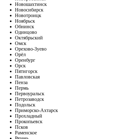
Новошахтинск
Новосибирск
Новотроицк
Ноябрьск
Обнинск
Одинцово
Октябрьский
Омск
Орехово-Зуево
Орёл
Оренбург
Орск
Пятигорск
Павловская
Пенза
Пермь
Первоуральск
Петрозаводск
Подольск
Приморско-Ахтарск
Прохладный
Прокопьевск
Псков
Раменское
Рязань