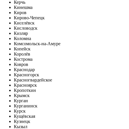
Керчь
Кинешма
Киров
Кирово-Чепецк
Киселёвск
Кисловодск
Кизляр
Коломна
Комсомольск-на-Амуре
Копейск
Королёв
Кострома
Ковров
Краснодар
Красногорск
Красногвардейское
Красноярск
Кропоткин
Крымск
Курган
Курганинск
Курск
Кущёвская
Кузнецк
Кызыл