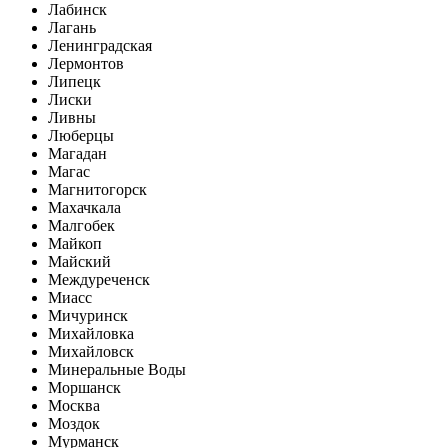
Лабинск
Лагань
Ленинградская
Лермонтов
Липецк
Лиски
Ливны
Люберцы
Магадан
Магас
Магнитогорск
Махачкала
Малгобек
Майкоп
Майский
Междуреченск
Миасс
Мичуринск
Михайловка
Михайловск
Минеральные Воды
Моршанск
Москва
Моздок
Мурманск