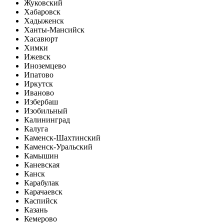
Жуковский
Хабаровск
Хадыженск
Ханты-Мансийск
Хасавюрт
Химки
Ижевск
Иноземцево
Ипатово
Иркутск
Иваново
Избербаш
Изобильный
Калининград
Калуга
Каменск-Шахтинский
Каменск-Уральский
Камышин
Каневская
Канск
Карабулак
Карачаевск
Каспийск
Казань
Кемерово