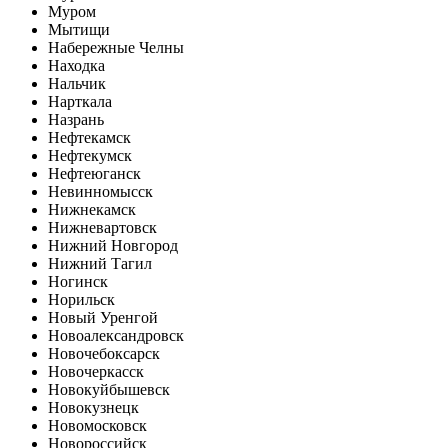
Муром
Мытищи
Набережные Челны
Находка
Нальчик
Нарткала
Назрань
Нефтекамск
Нефтекумск
Нефтеюганск
Невинномысск
Нижнекамск
Нижневартовск
Нижний Новгород
Нижний Тагил
Ногинск
Норильск
Новый Уренгой
Новоалександровск
Новочебоксарск
Новочеркасск
Новокуйбышевск
Новокузнецк
Новомосковск
Новороссийск