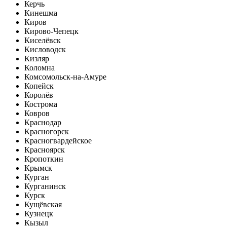
Керчь
Кинешма
Киров
Кирово-Чепецк
Киселёвск
Кисловодск
Кизляр
Коломна
Комсомольск-на-Амуре
Копейск
Королёв
Кострома
Ковров
Краснодар
Красногорск
Красногвардейское
Красноярск
Кропоткин
Крымск
Курган
Курганинск
Курск
Кущёвская
Кузнецк
Кызыл