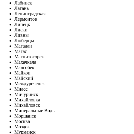
Лабинск
Лагань
Ленинградская
Лермонтов
Липецк
Лиски
Ливны
Люберцы
Магадан
Магас
Магнитогорск
Махачкала
Малгобек
Майкоп
Майский
Междуреченск
Миасс
Мичуринск
Михайловка
Михайловск
Минеральные Воды
Моршанск
Москва
Моздок
Мурманск