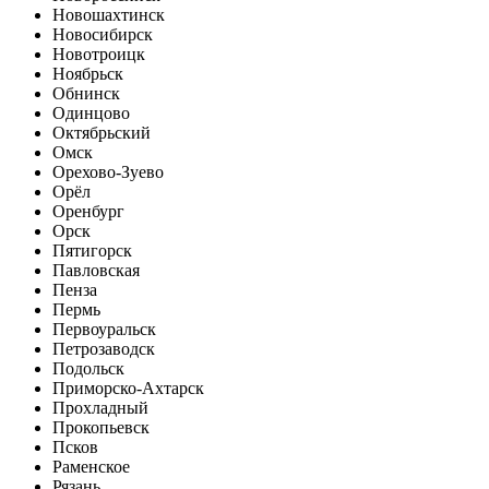
Новошахтинск
Новосибирск
Новотроицк
Ноябрьск
Обнинск
Одинцово
Октябрьский
Омск
Орехово-Зуево
Орёл
Оренбург
Орск
Пятигорск
Павловская
Пенза
Пермь
Первоуральск
Петрозаводск
Подольск
Приморско-Ахтарск
Прохладный
Прокопьевск
Псков
Раменское
Рязань