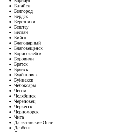
Барнаул
Батайск
Белгород
Бердск
Березники
Бештау
Беслан
Бийск
Благодарный
Благовещенск
Борисоглебск
Боровичи
Братск
Брянск
Будённовск
Буйнакск
Чебоксары
Чегем
Челябинск
Череповец
Черкесск
Черноморск
Чита
Дагестанские Огни
Дербент