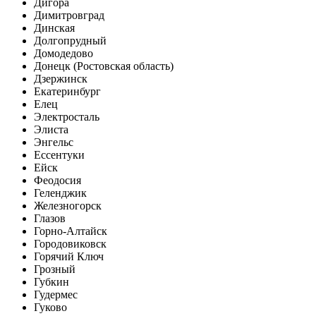
Дигора
Димитровград
Динская
Долгопрудный
Домодедово
Донецк (Ростовская область)
Дзержинск
Екатеринбург
Елец
Электросталь
Элиста
Энгельс
Ессентуки
Ейск
Феодосия
Геленджик
Железногорск
Глазов
Горно-Алтайск
Городовиковск
Горячий Ключ
Грозный
Губкин
Гудермес
Гуково