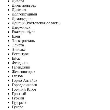
Дигора
Димитровград
Динская
Долгопрудный
Домодедово
Донецк (Ростовская область)
Дзержинск
Екатеринбург
Елец
Электросталь
Элиста
Энгельс
Ессентуки
Ейск
Феодосия
Геленджик
Железногорск
Глазов
Горно-Алтайск
Городовиковск
Горячий Ключ
Грозный
Губкин
Гудермес
Гуково