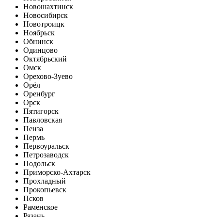
Новошахтинск
Новосибирск
Новотроицк
Ноябрьск
Обнинск
Одинцово
Октябрьский
Омск
Орехово-Зуево
Орёл
Оренбург
Орск
Пятигорск
Павловская
Пенза
Пермь
Первоуральск
Петрозаводск
Подольск
Приморско-Ахтарск
Прохладный
Прокопьевск
Псков
Раменское
Рязань