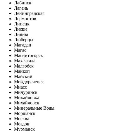
Лабинск
Лагань
Ленинградская
Лермонтов
Липецк
Лиски
Ливны
Люберцы
Магадан
Магас
Магнитогорск
Махачкала
Малгобек
Майкоп
Майский
Междуреченск
Миасс
Мичуринск
Михайловка
Михайловск
Минеральные Воды
Моршанск
Москва
Моздок
Мурманск