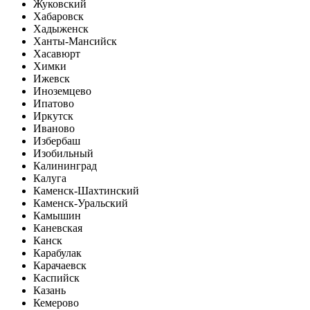
Жуковский
Хабаровск
Хадыженск
Ханты-Мансийск
Хасавюрт
Химки
Ижевск
Иноземцево
Ипатово
Иркутск
Иваново
Избербаш
Изобильный
Калининград
Калуга
Каменск-Шахтинский
Каменск-Уральский
Камышин
Каневская
Канск
Карабулак
Карачаевск
Каспийск
Казань
Кемерово