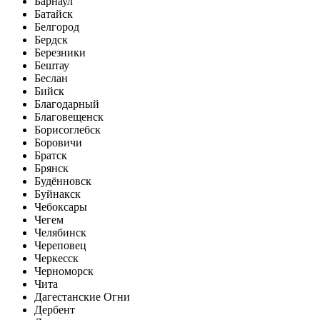
Барнаул
Батайск
Белгород
Бердск
Березники
Бештау
Беслан
Бийск
Благодарный
Благовещенск
Борисоглебск
Боровичи
Братск
Брянск
Будённовск
Буйнакск
Чебоксары
Чегем
Челябинск
Череповец
Черкесск
Черноморск
Чита
Дагестанские Огни
Дербент