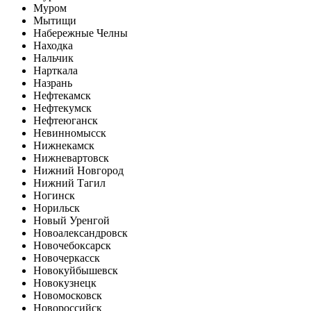
Муром
Мытищи
Набережные Челны
Находка
Нальчик
Нарткала
Назрань
Нефтекамск
Нефтекумск
Нефтеюганск
Невинномысск
Нижнекамск
Нижневартовск
Нижний Новгород
Нижний Тагил
Ногинск
Норильск
Новый Уренгой
Новоалександровск
Новочебоксарск
Новочеркасск
Новокуйбышевск
Новокузнецк
Новомосковск
Новороссийск