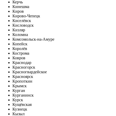
Керчь
Кинешма
Киров
Кирово-Чепецк
Киселёвск
Кисловодск
Кизляр
Коломна
Комсомольск-на-Амуре
Копейск
Королёв
Кострома
Ковров
Краснодар
Красногорск
Красногвардейское
Красноярск
Кропоткин
Крымск
Курган
Курганинск
Курск
Кущёвская
Кузнецк
Кызыл