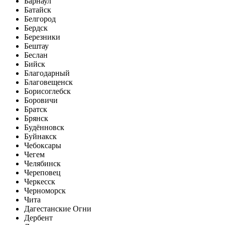
Барнаул
Батайск
Белгород
Бердск
Березники
Бештау
Беслан
Бийск
Благодарный
Благовещенск
Борисоглебск
Боровичи
Братск
Брянск
Будённовск
Буйнакск
Чебоксары
Чегем
Челябинск
Череповец
Черкесск
Черноморск
Чита
Дагестанские Огни
Дербент