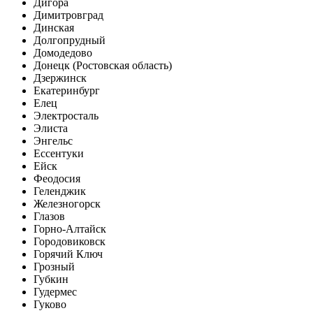
Дигора
Димитровград
Динская
Долгопрудный
Домодедово
Донецк (Ростовская область)
Дзержинск
Екатеринбург
Елец
Электросталь
Элиста
Энгельс
Ессентуки
Ейск
Феодосия
Геленджик
Железногорск
Глазов
Горно-Алтайск
Городовиковск
Горячий Ключ
Грозный
Губкин
Гудермес
Гуково