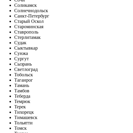
Соликамск
Солнечнодольск
Санкт-Петербург
Старый Оскол
Староминская
Ставрополь
Стерлитамак
Судак
Сыктывкар
Сунжа
Сургут
Сызрань
Светлоград
Тобольск
Таганрог
Тамань
Тамбов
Теберда
Темрюк
Терек
Тихорецк
Тимашевск
Тольятти
Томск