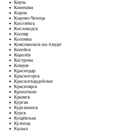
Керчь
Кинешма
Киров
Кирово-Чепецк
Киселёвск
Кисловодск
Кизляр
Коломна
Комсомольск-на-Амуре
Копейск
Королёв
Кострома
Ковров
Краснодар
Красногорск
Красногвардейское
Красноярск
Кропоткин
Крымск
Курган
Курганинск
Курск
Кущёвская
Кузнецк
Кызыл