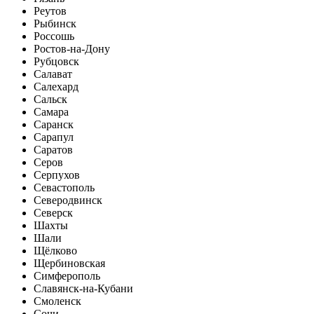
Реутов
Рыбинск
Россошь
Ростов-на-Дону
Рубцовск
Салават
Салехард
Сальск
Самара
Саранск
Сарапул
Саратов
Серов
Серпухов
Севастополь
Северодвинск
Северск
Шахты
Шали
Щёлково
Щербиновская
Симферополь
Славянск-на-Кубани
Смоленск
Сочи