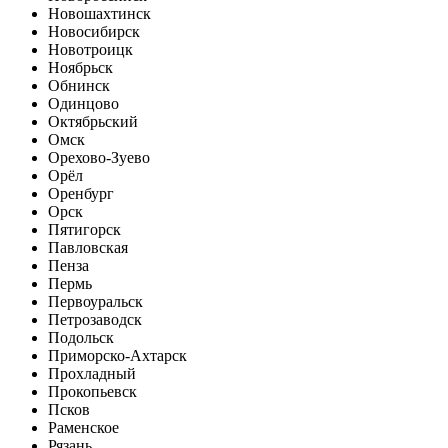
Новошахтинск
Новосибирск
Новотроицк
Ноябрьск
Обнинск
Одинцово
Октябрьский
Омск
Орехово-Зуево
Орёл
Оренбург
Орск
Пятигорск
Павловская
Пенза
Пермь
Первоуральск
Петрозаводск
Подольск
Приморско-Ахтарск
Прохладный
Прокопьевск
Псков
Раменское
Рязань