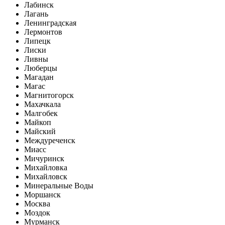
Лабинск
Лагань
Ленинградская
Лермонтов
Липецк
Лиски
Ливны
Люберцы
Магадан
Магас
Магнитогорск
Махачкала
Малгобек
Майкоп
Майский
Междуреченск
Миасс
Мичуринск
Михайловка
Михайловск
Минеральные Воды
Моршанск
Москва
Моздок
Мурманск