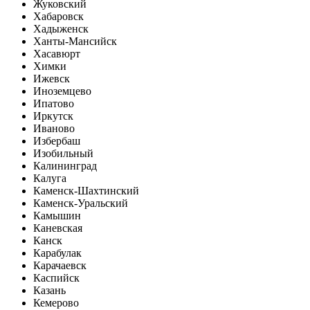
Жуковский
Хабаровск
Хадыженск
Ханты-Мансийск
Хасавюрт
Химки
Ижевск
Иноземцево
Ипатово
Иркутск
Иваново
Избербаш
Изобильный
Калининград
Калуга
Каменск-Шахтинский
Каменск-Уральский
Камышин
Каневская
Канск
Карабулак
Карачаевск
Каспийск
Казань
Кемерово