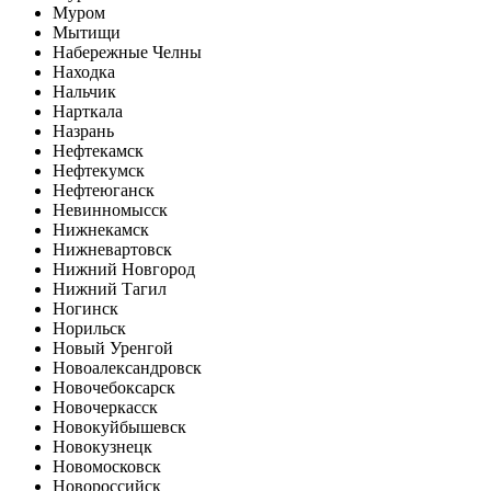
Муром
Мытищи
Набережные Челны
Находка
Нальчик
Нарткала
Назрань
Нефтекамск
Нефтекумск
Нефтеюганск
Невинномысск
Нижнекамск
Нижневартовск
Нижний Новгород
Нижний Тагил
Ногинск
Норильск
Новый Уренгой
Новоалександровск
Новочебоксарск
Новочеркасск
Новокуйбышевск
Новокузнецк
Новомосковск
Новороссийск