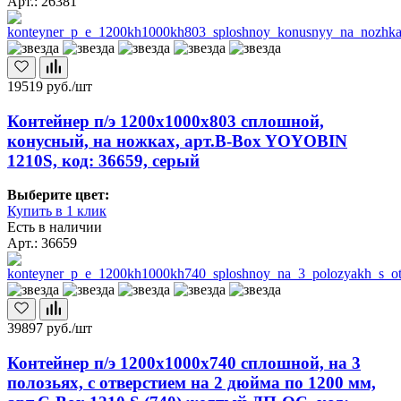
Арт.: 26381
19519
руб./шт
Контейнер п/э 1200х1000х803 сплошной,
конусный, на ножках, арт.B-Box YOYOBIN
1210S, код: 36659, серый
Выберите цвет:
Купить в 1 клик
Есть в наличии
Арт.: 36659
39897
руб./шт
Контейнер п/э 1200х1000х740 сплошной, на 3
полозьях, с отверстием на 2 дюйма по 1200 мм,