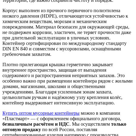
территории, где важно сохранить чистоту и порядок.
Корпус выполнен из прочного первичного полиэтилена
низкого давления (HDPE), отличающегося устойчивостью к
химическим веществам, морозам и механическим
повреждениям. Материал безопасен для окружающей среды,
не подвержен коррозии, эластичен, не теряет прочности даже
при длительной эксплуатации в уличных условиях.
Контейнер сертифицирован по международному стандарту
DIN EN 840 и совместим с мусоровозами, оснащёнными
гребеночным захватом.
Плотно прилегающая крышка герметично закрывает
внутреннее пространство, защищая от выпадения
содержимого и распространения неприятных запахов. Это
особенно важно при размещении контейнера рядом с жилыми
домами, магазинами, школами и общественными
учреждениями. Благодаря усиленным зонам захвата,
цельнолитым ручкам и надёжному узлу крепления колёс,
контейнер выдерживает интенсивную эксплуатацию.
Купить оптом мусорные контейнеры
можно в компании
«Пластмарт» — с оформлением официального договора,
безналичным расчётом и НДС
. Мы осуществляем
только
оптовую продажу
по всей России, поставляя
сертифицированные изделия напрямую с производства.