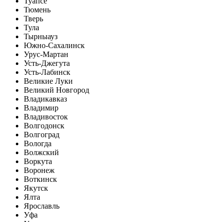
Туапсе
Тюмень
Тверь
Тула
Тырныауз
Южно-Сахалинск
Урус-Мартан
Усть-Джегута
Усть-Лабинск
Великие Луки
Великий Новгород
Владикавказ
Владимир
Владивосток
Волгодонск
Волгоград
Вологда
Волжский
Воркута
Воронеж
Воткинск
Якутск
Ялта
Ярославль
Уфа