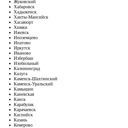
Жуковский
Хабаровск
Хадыженск
Ханты-Мансийск
Хасавюрт
Химки
Ижевск
Иноземцево
Ипатово
Иркутск
Иваново
Избербаш
Изобильный
Калининград
Калуга
Каменск-Шахтинский
Каменск-Уральский
Камышин
Каневская
Канск
Карабулак
Карачаевск
Каспийск
Казань
Кемерово