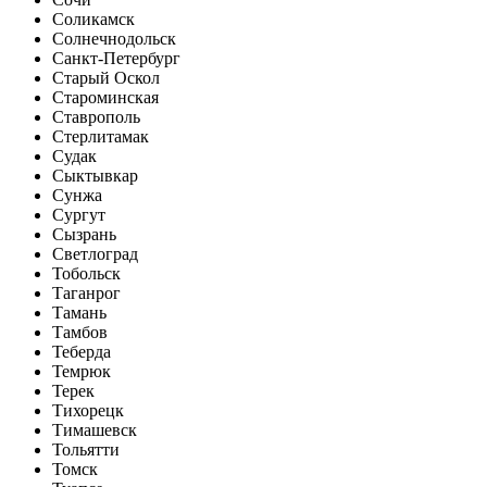
Соликамск
Солнечнодольск
Санкт-Петербург
Старый Оскол
Староминская
Ставрополь
Стерлитамак
Судак
Сыктывкар
Сунжа
Сургут
Сызрань
Светлоград
Тобольск
Таганрог
Тамань
Тамбов
Теберда
Темрюк
Терек
Тихорецк
Тимашевск
Тольятти
Томск