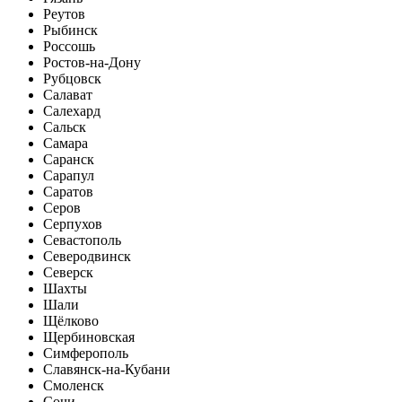
Реутов
Рыбинск
Россошь
Ростов-на-Дону
Рубцовск
Салават
Салехард
Сальск
Самара
Саранск
Сарапул
Саратов
Серов
Серпухов
Севастополь
Северодвинск
Северск
Шахты
Шали
Щёлково
Щербиновская
Симферополь
Славянск-на-Кубани
Смоленск
Сочи