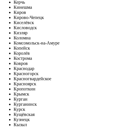
Керчь
Кинешма
Киров
Кирово-Чепецк
Киселёвск
Кисловодск
Кизляр
Коломна
Комсомольск-на-Амуре
Копейск
Королёв
Кострома
Ковров
Краснодар
Красногорск
Красногвардейское
Красноярск
Кропоткин
Крымск
Курган
Курганинск
Курск
Кущёвская
Кузнецк
Кызыл