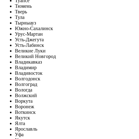
Туапсе
Тюмень
Тверь
Тула
Тырныауз
Южно-Сахалинск
Урус-Мартан
Усть-Джегута
Усть-Лабинск
Великие Луки
Великий Новгород
Владикавказ
Владимир
Владивосток
Волгодонск
Волгоград
Вологда
Волжский
Воркута
Воронеж
Воткинск
Якутск
Ялта
Ярославль
Уфа