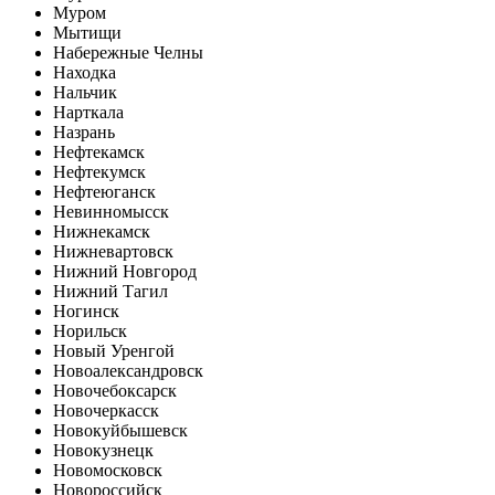
Муром
Мытищи
Набережные Челны
Находка
Нальчик
Нарткала
Назрань
Нефтекамск
Нефтекумск
Нефтеюганск
Невинномысск
Нижнекамск
Нижневартовск
Нижний Новгород
Нижний Тагил
Ногинск
Норильск
Новый Уренгой
Новоалександровск
Новочебоксарск
Новочеркасск
Новокуйбышевск
Новокузнецк
Новомосковск
Новороссийск