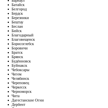
Барнаул
Батайск
Белгород
Бердск
Березники
Бештау
Беслан
Бийск
Благодарный
Благовещенск
Борисоглебск
Боровичи
Братск
Брянск
Будённовск
Буйнакск
Чебоксары
Чегем
Челябинск
Череповец
Черкесск
Черноморск
Чита
Дагестанские Огни
Дербент