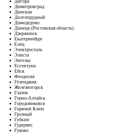
Дигора
Димитровград
Динская
Долгопрудный
Домодедово
Донецк (Ростовская область)
Дзержинск
Екатеринбург
Елец
Электросталь
Элиста
Энгельс
Ессентуки
Ейск
Феодосия
Геленджик
Железногорск
Глазов
Горно-Алтайск
Городовиковск
Горячий Ключ
Грозный
Губкин
Гудермес
Гуково