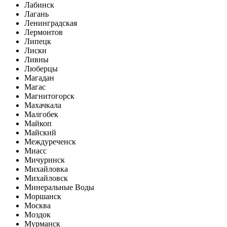
Лабинск
Лагань
Ленинградская
Лермонтов
Липецк
Лиски
Ливны
Люберцы
Магадан
Магас
Магнитогорск
Махачкала
Малгобек
Майкоп
Майский
Междуреченск
Миасс
Мичуринск
Михайловка
Михайловск
Минеральные Воды
Моршанск
Москва
Моздок
Мурманск