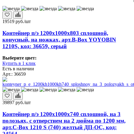
19519
руб./шт
Контейнер п/э 1200х1000х803 сплошной,
конусный, на ножках, арт.B-Box YOYOBIN
1210S, код: 36659, серый
Выберите цвет:
Купить в 1 клик
Есть в наличии
Арт.: 36659
39897
руб./шт
Контейнер п/э 1200х1000х740 сплошной, на 3
полозьях, с отверстием на 2 дюйма по 1200 мм,
арт.C-Box 1210 S (740) желтый ДП-ОС, код:
24564