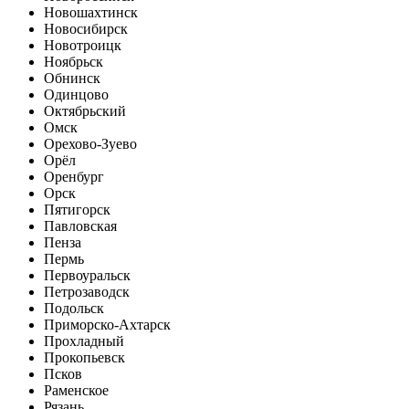
Новошахтинск
Новосибирск
Новотроицк
Ноябрьск
Обнинск
Одинцово
Октябрьский
Омск
Орехово-Зуево
Орёл
Оренбург
Орск
Пятигорск
Павловская
Пенза
Пермь
Первоуральск
Петрозаводск
Подольск
Приморско-Ахтарск
Прохладный
Прокопьевск
Псков
Раменское
Рязань