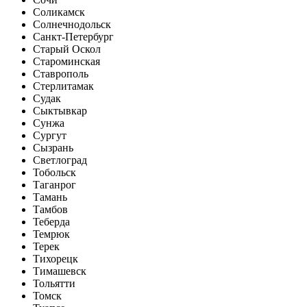
Соликамск
Солнечнодольск
Санкт-Петербург
Старый Оскол
Староминская
Ставрополь
Стерлитамак
Судак
Сыктывкар
Сунжа
Сургут
Сызрань
Светлоград
Тобольск
Таганрог
Тамань
Тамбов
Теберда
Темрюк
Терек
Тихорецк
Тимашевск
Тольятти
Томск