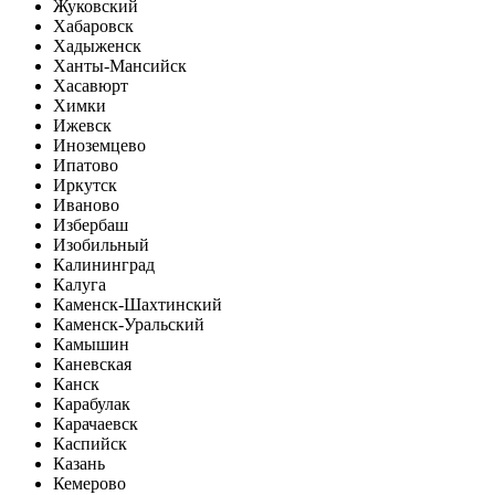
Жуковский
Хабаровск
Хадыженск
Ханты-Мансийск
Хасавюрт
Химки
Ижевск
Иноземцево
Ипатово
Иркутск
Иваново
Избербаш
Изобильный
Калининград
Калуга
Каменск-Шахтинский
Каменск-Уральский
Камышин
Каневская
Канск
Карабулак
Карачаевск
Каспийск
Казань
Кемерово