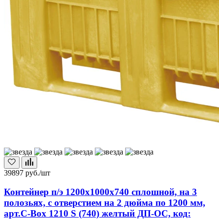
39897
руб./шт
Контейнер п/э 1200х1000х740 сплошной, на 3
полозьях, с отверстием на 2 дюйма по 1200 мм,
арт.C-Box 1210 S (740) желтый ДП-ОС, код: