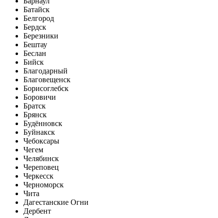
Барнаул
Батайск
Белгород
Бердск
Березники
Бештау
Беслан
Бийск
Благодарный
Благовещенск
Борисоглебск
Боровичи
Братск
Брянск
Будённовск
Буйнакск
Чебоксары
Чегем
Челябинск
Череповец
Черкесск
Черноморск
Чита
Дагестанские Огни
Дербент