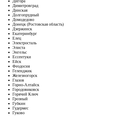
Дигора
Димитровград
Динская
Долгопрудный
Домодедово
Донецк (Ростовская область)
Дзержинск
Екатеринбург
Елец
Электросталь
Элиста
Энгельс
Ессентуки
Ейск
Феодосия
Геленджик
Железногорск
Глазов
Горно-Алтайск
Городовиковск
Горячий Ключ
Грозный
Губкин
Гудермес
Гуково