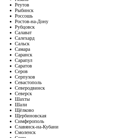
Реутов
Рыбинск
Россошь
Ростов-на-Дону
Рубцовск
Салават
Салехард
Сальск
Самара
Саранск
Сарапул
Саратов
Серов
Серпухов
Севастополь
Северодвинск
Северск
Шахты
Шали
Щёлково
Щербиновская
Симферополь
Славянск-на-Кубани
Смоленск
Сочи