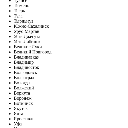
Туапсе
Тюмень
Тверь
Тула
Тырныауз
Южно-Сахалинск
Урус-Мартан
Усть-Джегута
Усть-Лабинск
Великие Луки
Великий Новгород
Владикавказ
Владимир
Владивосток
Волгодонск
Волгоград
Вологда
Волжский
Воркута
Воронеж
Воткинск
Якутск
Ялта
Ярославль
Уфа