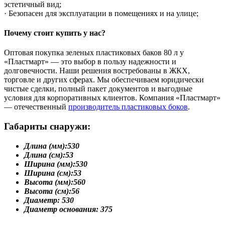
эстетичный вид;
· Безопасен для эксплуатации в помещениях и на улице;
Почему стоит купить у нас?
Оптовая покупка зеленых пластиковых баков 80 л у
«Пластмарт» — это выбор в пользу надежности и
долговечности. Наши решения востребованы в ЖКХ,
торговле и других сферах. Мы обеспечиваем юридически
чистые сделки, полный пакет документов и выгодные
условия для корпоративных клиентов. Компания «Пластмарт»
— отечественный
производитель пластиковых боков
.
Габариты снаружи:
Длина (мм):
530
Длина (см):
53
Ширина (мм):
530
Ширина (см):
53
Высота (мм):
560
Высота (см):
56
Диаметр:
530
Диаметр основания:
375