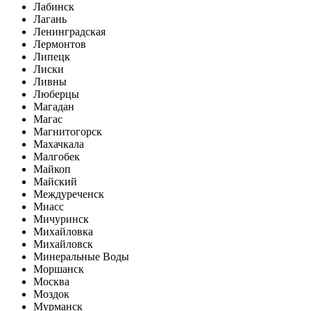
Лабинск
Лагань
Ленинградская
Лермонтов
Липецк
Лиски
Ливны
Люберцы
Магадан
Магас
Магнитогорск
Махачкала
Малгобек
Майкоп
Майский
Междуреченск
Миасс
Мичуринск
Михайловка
Михайловск
Минеральные Воды
Моршанск
Москва
Моздок
Мурманск