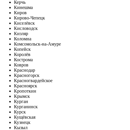
Керчь
Кинешма
Киров
Кирово-Чепецк
Киселёвск
Кисловодск
Кизляр
Коломна
Комсомольск-на-Амуре
Копейск
Королёв
Кострома
Ковров
Краснодар
Красногорск
Красногвардейское
Красноярск
Кропоткин
Крымск
Курган
Курганинск
Курск
Кущёвская
Кузнецк
Кызыл