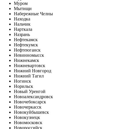
Муром
Мытищи
Набережные Челны
Находка
Нальчик
Нарткала
Назрань
Нефтекамск
Нефтекумск
Нефтеюганск
Невинномысск
Нижнекамск
Нижневартовск
Нижний Новгород
Нижний Тагил
Ногинск
Норильск
Новый Уренгой
Новоалександровск
Новочебоксарск
Новочеркасск
Новокуйбышевск
Новокузнецк
Новомосковск
Новороссийск