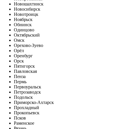
Новошахтинск
Новосибирск
Новотроицк
Ноябрьск
Обнинск
Одинцово
Октябрьский
Омск
Орехово-Зуево
Орёл
Оренбург
Орск
Пятигорск
Павловская
Пенза
Пермь
Первоуральск
Петрозаводск
Подольск
Приморско-Ахтарск
Прохладный
Прокопьевск
Псков
Раменское
Рязань