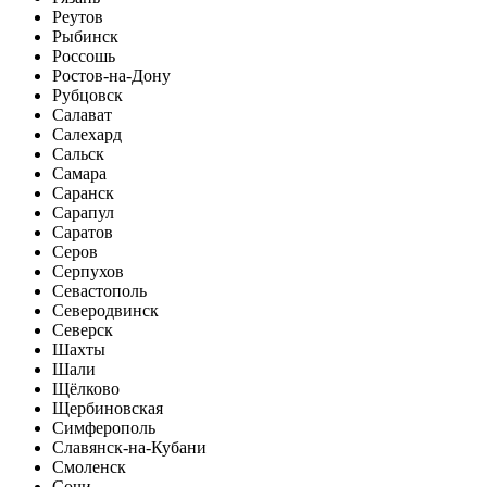
Реутов
Рыбинск
Россошь
Ростов-на-Дону
Рубцовск
Салават
Салехард
Сальск
Самара
Саранск
Сарапул
Саратов
Серов
Серпухов
Севастополь
Северодвинск
Северск
Шахты
Шали
Щёлково
Щербиновская
Симферополь
Славянск-на-Кубани
Смоленск
Сочи