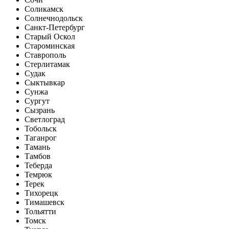
Соликамск
Солнечнодольск
Санкт-Петербург
Старый Оскол
Староминская
Ставрополь
Стерлитамак
Судак
Сыктывкар
Сунжа
Сургут
Сызрань
Светлоград
Тобольск
Таганрог
Тамань
Тамбов
Теберда
Темрюк
Терек
Тихорецк
Тимашевск
Тольятти
Томск