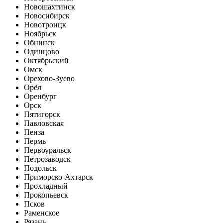
Новошахтинск
Новосибирск
Новотроицк
Ноябрьск
Обнинск
Одинцово
Октябрьский
Омск
Орехово-Зуево
Орёл
Оренбург
Орск
Пятигорск
Павловская
Пенза
Пермь
Первоуральск
Петрозаводск
Подольск
Приморско-Ахтарск
Прохладный
Прокопьевск
Псков
Раменское
Рязань