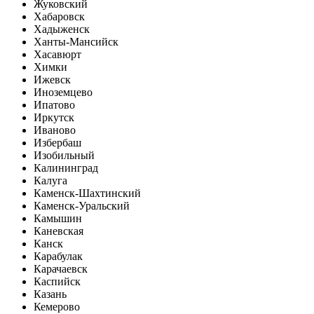
Жуковский
Хабаровск
Хадыженск
Ханты-Мансийск
Хасавюрт
Химки
Ижевск
Иноземцево
Ипатово
Иркутск
Иваново
Избербаш
Изобильный
Калининград
Калуга
Каменск-Шахтинский
Каменск-Уральский
Камышин
Каневская
Канск
Карабулак
Карачаевск
Каспийск
Казань
Кемерово