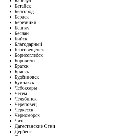
Барнаул
Батайск
Белгород
Бердск
Березники
Бештау
Беслан
Бийск
Благодарный
Благовещенск
Борисоглебск
Боровичи
Братск
Брянск
Будённовск
Буйнакск
Чебоксары
Чегем
Челябинск
Череповец
Черкесск
Черноморск
Чита
Дагестанские Огни
Дербент