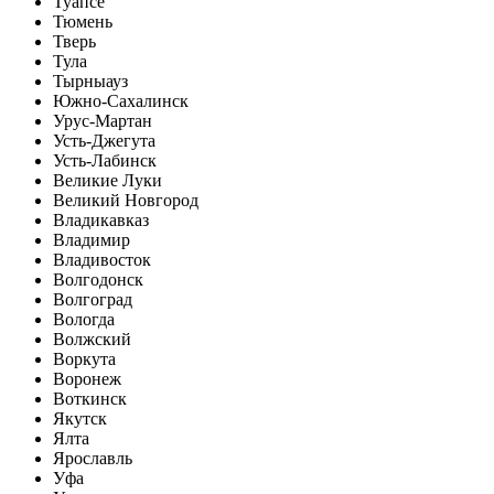
Туапсе
Тюмень
Тверь
Тула
Тырныауз
Южно-Сахалинск
Урус-Мартан
Усть-Джегута
Усть-Лабинск
Великие Луки
Великий Новгород
Владикавказ
Владимир
Владивосток
Волгодонск
Волгоград
Вологда
Волжский
Воркута
Воронеж
Воткинск
Якутск
Ялта
Ярославль
Уфа