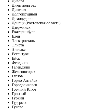
Дигора
Димитровград
Динская
Долгопрудный
Домодедово
Донецк (Ростовская область)
Дзержинск
Екатеринбург
Елец
Электросталь
Элиста
Энгельс
Ессентуки
Ейск
Феодосия
Геленджик
Железногорск
Глазов
Горно-Алтайск
Городовиковск
Горячий Ключ
Грозный
Губкин
Гудермес
Гуково