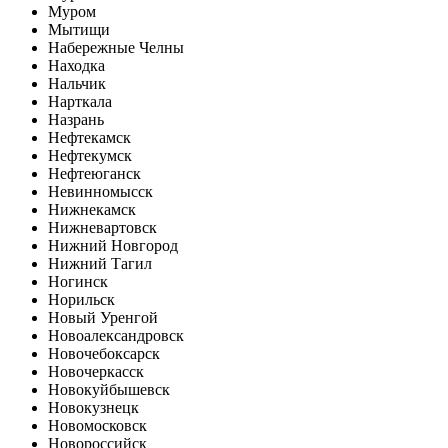
Муром
Мытищи
Набережные Челны
Находка
Нальчик
Нарткала
Назрань
Нефтекамск
Нефтекумск
Нефтеюганск
Невинномысск
Нижнекамск
Нижневартовск
Нижний Новгород
Нижний Тагил
Ногинск
Норильск
Новый Уренгой
Новоалександровск
Новочебоксарск
Новочеркасск
Новокуйбышевск
Новокузнецк
Новомосковск
Новороссийск