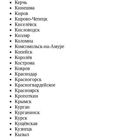
Керчь
Кинешма
Киров
Кирово-Чепецк
Киселёвск
Кисловодск
Кизляр
Коломна
Комсомольск-на-Амуре
Копейск
Королёв
Кострома
Ковров
Краснодар
Красногорск
Красногвардейское
Красноярск
Кропоткин
Крымск
Курган
Курганинск
Курск
Кущёвская
Кузнецк
Кызыл