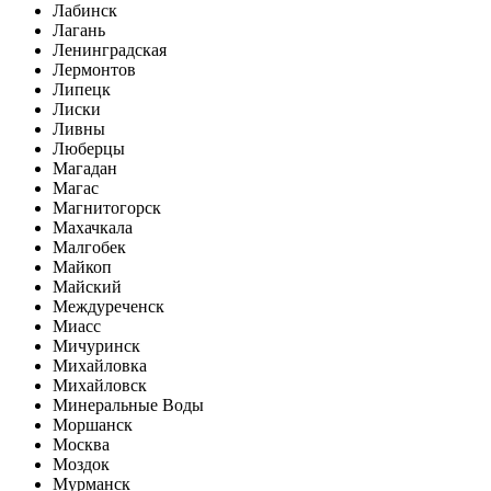
Лабинск
Лагань
Ленинградская
Лермонтов
Липецк
Лиски
Ливны
Люберцы
Магадан
Магас
Магнитогорск
Махачкала
Малгобек
Майкоп
Майский
Междуреченск
Миасс
Мичуринск
Михайловка
Михайловск
Минеральные Воды
Моршанск
Москва
Моздок
Мурманск