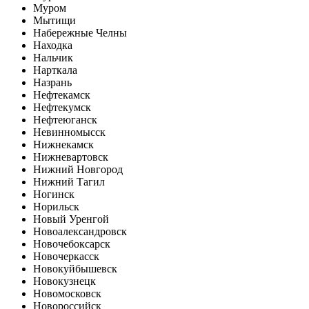
Муром
Мытищи
Набережные Челны
Находка
Нальчик
Нарткала
Назрань
Нефтекамск
Нефтекумск
Нефтеюганск
Невинномысск
Нижнекамск
Нижневартовск
Нижний Новгород
Нижний Тагил
Ногинск
Норильск
Новый Уренгой
Новоалександровск
Новочебоксарск
Новочеркасск
Новокуйбышевск
Новокузнецк
Новомосковск
Новороссийск