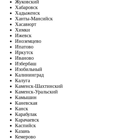
Жуковский
Хабаровск
Хадыженск
Ханты-Мансийск
Хасавюрт
Химки
Ижевск
Иноземцево
Ипатово
Иркутск
Иваново
Избербаш
Изобильный
Калининград
Калуга
Каменск-Шахтинский
Каменск-Уральский
Камышин
Каневская
Канск
Карабулак
Карачаевск
Каспийск
Казань
Кемерово