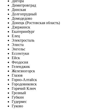
Дигора
Димитровград
Динская
Долгопрудный
Домодедово
Донецк (Ростовская область)
Дзержинск
Екатеринбург
Елец
Электросталь
Элиста
Энгельс
Ессентуки
Ейск
Феодосия
Геленджик
Железногорск
Глазов
Горно-Алтайск
Городовиковск
Горячий Ключ
Грозный
Губкин
Гудермес
Гуково