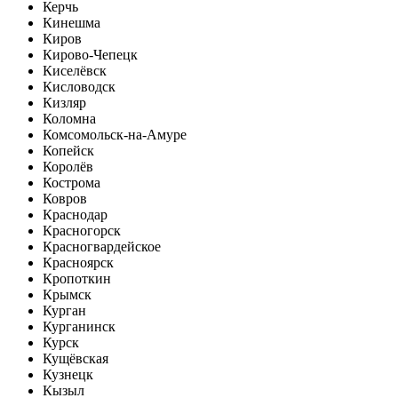
Керчь
Кинешма
Киров
Кирово-Чепецк
Киселёвск
Кисловодск
Кизляр
Коломна
Комсомольск-на-Амуре
Копейск
Королёв
Кострома
Ковров
Краснодар
Красногорск
Красногвардейское
Красноярск
Кропоткин
Крымск
Курган
Курганинск
Курск
Кущёвская
Кузнецк
Кызыл