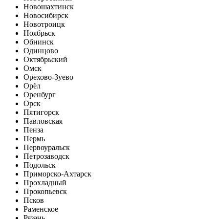
Новошахтинск
Новосибирск
Новотроицк
Ноябрьск
Обнинск
Одинцово
Октябрьский
Омск
Орехово-Зуево
Орёл
Оренбург
Орск
Пятигорск
Павловская
Пенза
Пермь
Первоуральск
Петрозаводск
Подольск
Приморско-Ахтарск
Прохладный
Прокопьевск
Псков
Раменское
Рязань