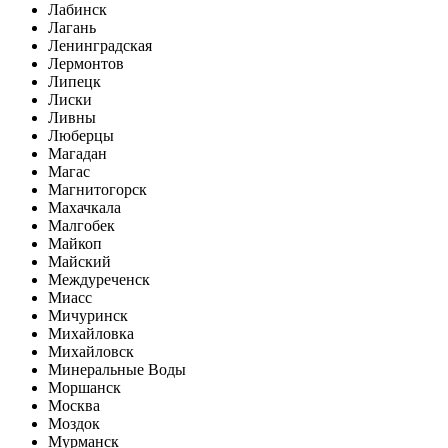
Лабинск
Лагань
Ленинградская
Лермонтов
Липецк
Лиски
Ливны
Люберцы
Магадан
Магас
Магнитогорск
Махачкала
Малгобек
Майкоп
Майский
Междуреченск
Миасс
Мичуринск
Михайловка
Михайловск
Минеральные Воды
Моршанск
Москва
Моздок
Мурманск