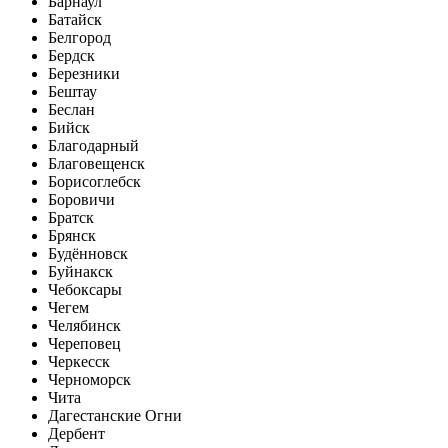
Барнаул
Батайск
Белгород
Бердск
Березники
Бештау
Беслан
Бийск
Благодарный
Благовещенск
Борисоглебск
Боровичи
Братск
Брянск
Будённовск
Буйнакск
Чебоксары
Чегем
Челябинск
Череповец
Черкесск
Черноморск
Чита
Дагестанские Огни
Дербент