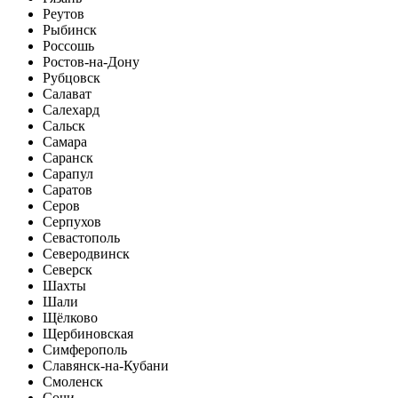
Реутов
Рыбинск
Россошь
Ростов-на-Дону
Рубцовск
Салават
Салехард
Сальск
Самара
Саранск
Сарапул
Саратов
Серов
Серпухов
Севастополь
Северодвинск
Северск
Шахты
Шали
Щёлково
Щербиновская
Симферополь
Славянск-на-Кубани
Смоленск
Сочи