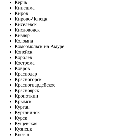
Керчь
Кинешма
Киров
Кирово-Чепецк
Киселёвск
Кисловодск
Кизляр
Коломна
Комсомольск-на-Амуре
Копейск
Королёв
Кострома
Ковров
Краснодар
Красногорск
Красногвардейское
Красноярск
Кропоткин
Крымск
Курган
Курганинск
Курск
Кущёвская
Кузнецк
Кызыл