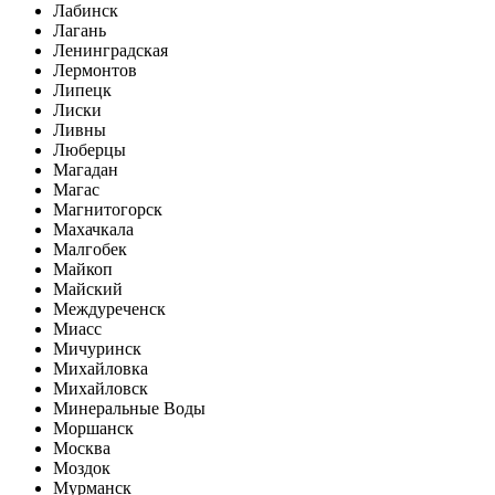
Лабинск
Лагань
Ленинградская
Лермонтов
Липецк
Лиски
Ливны
Люберцы
Магадан
Магас
Магнитогорск
Махачкала
Малгобек
Майкоп
Майский
Междуреченск
Миасс
Мичуринск
Михайловка
Михайловск
Минеральные Воды
Моршанск
Москва
Моздок
Мурманск