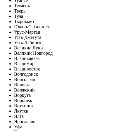
Туапсе
Тюмень
Тверь
Тула
Тырныауз
Южно-Сахалинск
Урус-Мартан
Усть-Джегута
Усть-Лабинск
Великие Луки
Великий Новгород
Владикавказ
Владимир
Владивосток
Волгодонск
Волгоград
Вологда
Волжский
Воркута
Воронеж
Воткинск
Якутск
Ялта
Ярославль
Уфа