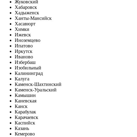
Жуковский
Хабаровск
Хадыженск
Ханты-Мансийск
Хасавюрт
Химки
Ижевск
Иноземцево
Ипатово
Иркутск
Иваново
Избербаш
Изобильный
Калининград
Калуга
Каменск-Шахтинский
Каменск-Уральский
Камышин
Каневская
Канск
Карабулак
Карачаевск
Каспийск
Казань
Кемерово