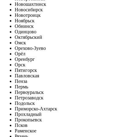
Новошахтинск
Новосибирск
Новотроицк
Ноябрьск
Обнинск
Одинцово
Октябрьский
Омск
Орехово-Зуево
Орёл
Оренбург
Орск
Пятигорск
Павловская
Пенза
Пермь
Первоуральск
Петрозаводск
Подольск
Приморско-Ахтарск
Прохладный
Прокопьевск
Псков
Раменское
Рязань