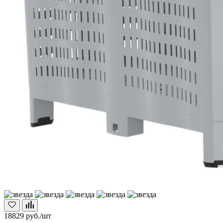
18829
руб./шт