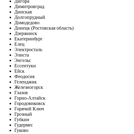
Дигора
Димитровград
Динская
Долгопрудный
Домодедово
Донецк (Ростовская область)
Дзержинск
Екатеринбург
Елец
Электросталь
Элиста
Энгельс
Ессентуки
Ейск
Феодосия
Геленджик
Железногорск
Глазов
Горно-Алтайск
Городовиковск
Горячий Ключ
Грозный
Губкин
Гудермес
Гуково