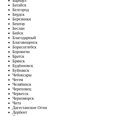
Барнаул
Батайск
Белгород
Бердск
Березники
Бештау
Беслан
Бийск
Благодарный
Благовещенск
Борисоглебск
Боровичи
Братск
Брянск
Будённовск
Буйнакск
Чебоксары
Чегем
Челябинск
Череповец
Черкесск
Черноморск
Чита
Дагестанские Огни
Дербент