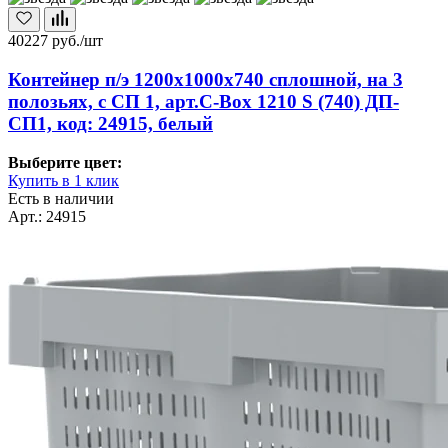
40227
руб./шт
Контейнер п/э 1200х1000х740 сплошной, на 3
полозьях, с СП 1, арт.C-Box 1210 S (740) ДП-
СП1, код: 24915, белый
Выберите цвет:
Купить в 1 клик
Есть в наличии
Арт.: 24915