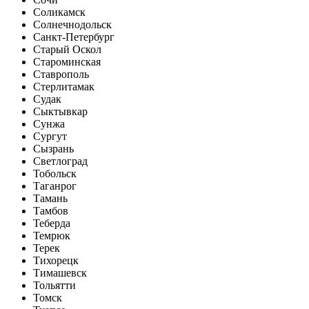
Соликамск
Солнечнодольск
Санкт-Петербург
Старый Оскол
Староминская
Ставрополь
Стерлитамак
Судак
Сыктывкар
Сунжа
Сургут
Сызрань
Светлоград
Тобольск
Таганрог
Тамань
Тамбов
Теберда
Темрюк
Терек
Тихорецк
Тимашевск
Тольятти
Томск