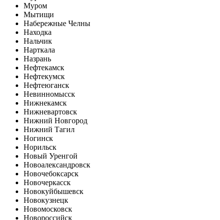
Муром
Мытищи
Набережные Челны
Находка
Нальчик
Нарткала
Назрань
Нефтекамск
Нефтекумск
Нефтеюганск
Невинномысск
Нижнекамск
Нижневартовск
Нижний Новгород
Нижний Тагил
Ногинск
Норильск
Новый Уренгой
Новоалександровск
Новочебоксарск
Новочеркасск
Новокуйбышевск
Новокузнецк
Новомосковск
Новороссийск