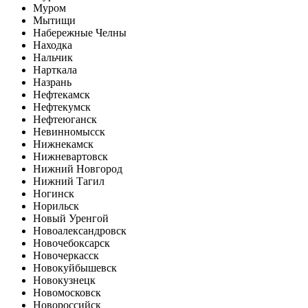
Муром
Мытищи
Набережные Челны
Находка
Нальчик
Нарткала
Назрань
Нефтекамск
Нефтекумск
Нефтеюганск
Невинномысск
Нижнекамск
Нижневартовск
Нижний Новгород
Нижний Тагил
Ногинск
Норильск
Новый Уренгой
Новоалександровск
Новочебоксарск
Новочеркасск
Новокуйбышевск
Новокузнецк
Новомосковск
Новороссийск