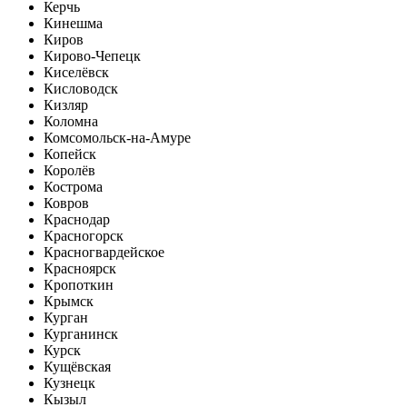
Керчь
Кинешма
Киров
Кирово-Чепецк
Киселёвск
Кисловодск
Кизляр
Коломна
Комсомольск-на-Амуре
Копейск
Королёв
Кострома
Ковров
Краснодар
Красногорск
Красногвардейское
Красноярск
Кропоткин
Крымск
Курган
Курганинск
Курск
Кущёвская
Кузнецк
Кызыл