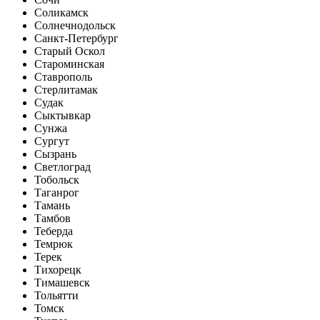
Соликамск
Солнечнодольск
Санкт-Петербург
Старый Оскол
Староминская
Ставрополь
Стерлитамак
Судак
Сыктывкар
Сунжа
Сургут
Сызрань
Светлоград
Тобольск
Таганрог
Тамань
Тамбов
Теберда
Темрюк
Терек
Тихорецк
Тимашевск
Тольятти
Томск