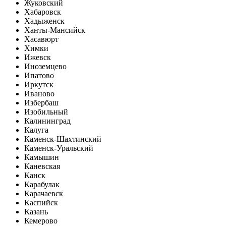
Жуковский
Хабаровск
Хадыженск
Ханты-Мансийск
Хасавюрт
Химки
Ижевск
Иноземцево
Ипатово
Иркутск
Иваново
Избербаш
Изобильный
Калининград
Калуга
Каменск-Шахтинский
Каменск-Уральский
Камышин
Каневская
Канск
Карабулак
Карачаевск
Каспийск
Казань
Кемерово