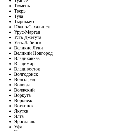
Туапсе
Тюмень
Тверь
Тула
Тырныауз
Южно-Сахалинск
Урус-Мартан
Усть-Джегута
Усть-Лабинск
Великие Луки
Великий Новгород
Владикавказ
Владимир
Владивосток
Волгодонск
Волгоград
Вологда
Волжский
Воркута
Воронеж
Воткинск
Якутск
Ялта
Ярославль
Уфа