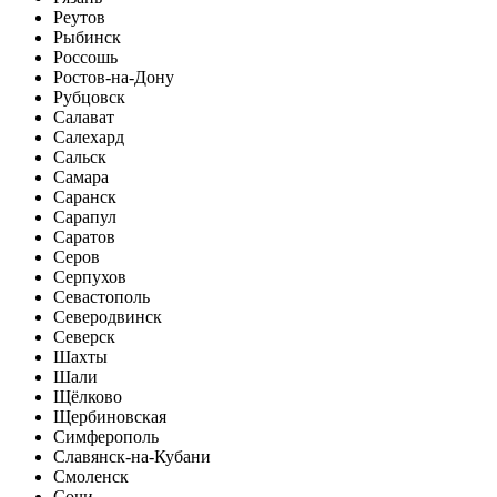
Реутов
Рыбинск
Россошь
Ростов-на-Дону
Рубцовск
Салават
Салехард
Сальск
Самара
Саранск
Сарапул
Саратов
Серов
Серпухов
Севастополь
Северодвинск
Северск
Шахты
Шали
Щёлково
Щербиновская
Симферополь
Славянск-на-Кубани
Смоленск
Сочи