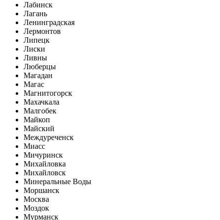
Лабинск
Лагань
Ленинградская
Лермонтов
Липецк
Лиски
Ливны
Люберцы
Магадан
Магас
Магнитогорск
Махачкала
Малгобек
Майкоп
Майский
Междуреченск
Миасс
Мичуринск
Михайловка
Михайловск
Минеральные Воды
Моршанск
Москва
Моздок
Мурманск