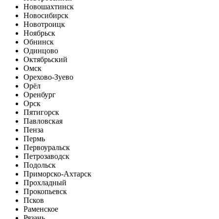
Новошахтинск
Новосибирск
Новотроицк
Ноябрьск
Обнинск
Одинцово
Октябрьский
Омск
Орехово-Зуево
Орёл
Оренбург
Орск
Пятигорск
Павловская
Пенза
Пермь
Первоуральск
Петрозаводск
Подольск
Приморско-Ахтарск
Прохладный
Прокопьевск
Псков
Раменское
Рязань