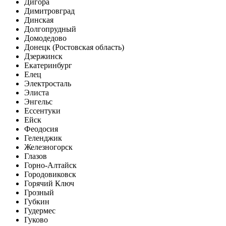
Дигора
Димитровград
Динская
Долгопрудный
Домодедово
Донецк (Ростовская область)
Дзержинск
Екатеринбург
Елец
Электросталь
Элиста
Энгельс
Ессентуки
Ейск
Феодосия
Геленджик
Железногорск
Глазов
Горно-Алтайск
Городовиковск
Горячий Ключ
Грозный
Губкин
Гудермес
Гуково