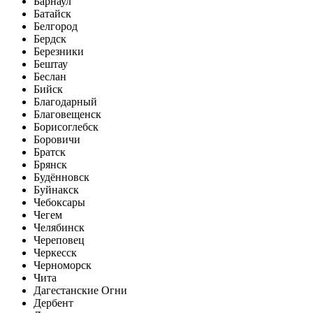
Барнаул
Батайск
Белгород
Бердск
Березники
Бештау
Беслан
Бийск
Благодарный
Благовещенск
Борисоглебск
Боровичи
Братск
Брянск
Будённовск
Буйнакск
Чебоксары
Чегем
Челябинск
Череповец
Черкесск
Черноморск
Чита
Дагестанские Огни
Дербент