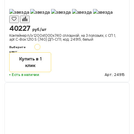
40227
руб./шт
Контейнер п/э 1200х1000х740 сплошной, на 3 полозьях, с СП 1,
арт.C-Box 1210 S (740) ДП-СП1, код: 24915, белый
Выберите
цвет:
Купить в 1
клик
Есть в наличии
Арт.: 24915