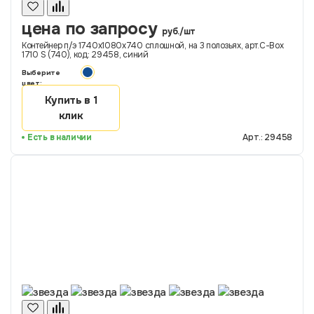
цена по запросу
руб./шт
Контейнер п/э 1740х1080х740 сплошной, на 3 полозьях, арт.C-Box
1710 S (740), код: 29458, синий
Выберите
цвет:
Купить в 1
клик
Есть в наличии
Арт.: 29458