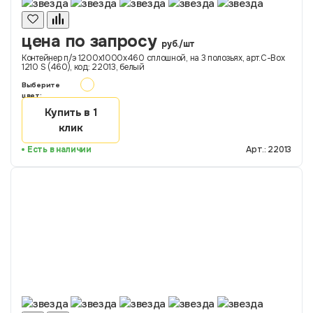
цена по запросу
руб./шт
Контейнер п/э 1200х1000х460 сплошной, на 3 полозьях, арт.C-Box
1210 S (460), код: 22013, белый
Выберите
цвет:
Купить в 1
клик
Есть в наличии
Арт.: 22013