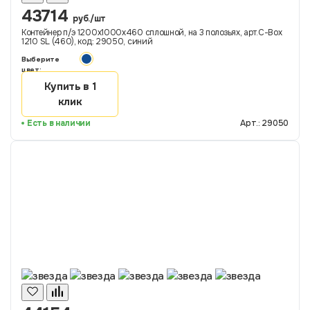
43714
руб./шт
Контейнер п/э 1200х1000х460 сплошной, на 3 полозьях, арт.C-Box
1210 SL (460), код: 29050, синий
Выберите
цвет:
Купить в 1
клик
Есть в наличии
Арт.: 29050