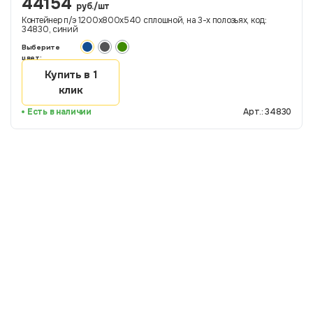
44154
руб./шт
Контейнер п/э 1200х800х540 сплошной, на 3-х полозьях, код:
34830, синий
Выберите
цвет:
Купить в 1
клик
Есть в наличии
Арт.: 34830