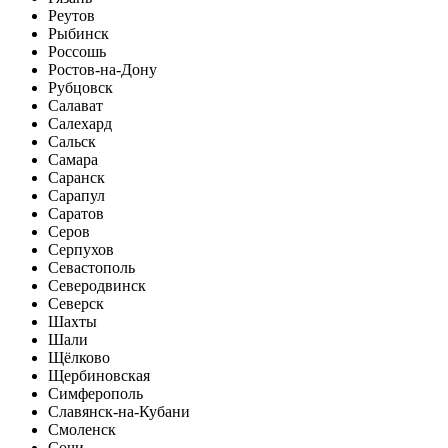
Реутов
Рыбинск
Россошь
Ростов-на-Дону
Рубцовск
Салават
Салехард
Сальск
Самара
Саранск
Сарапул
Саратов
Серов
Серпухов
Севастополь
Северодвинск
Северск
Шахты
Шали
Щёлково
Щербиновская
Симферополь
Славянск-на-Кубани
Смоленск
Сочи