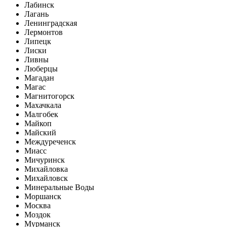
Лабинск
Лагань
Ленинградская
Лермонтов
Липецк
Лиски
Ливны
Люберцы
Магадан
Магас
Магнитогорск
Махачкала
Малгобек
Майкоп
Майский
Междуреченск
Миасс
Мичуринск
Михайловка
Михайловск
Минеральные Воды
Моршанск
Москва
Моздок
Мурманск