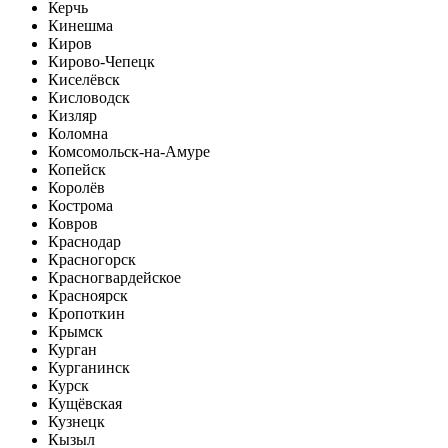
Керчь
Кинешма
Киров
Кирово-Чепецк
Киселёвск
Кисловодск
Кизляр
Коломна
Комсомольск-на-Амуре
Копейск
Королёв
Кострома
Ковров
Краснодар
Красногорск
Красногвардейское
Красноярск
Кропоткин
Крымск
Курган
Курганинск
Курск
Кущёвская
Кузнецк
Кызыл