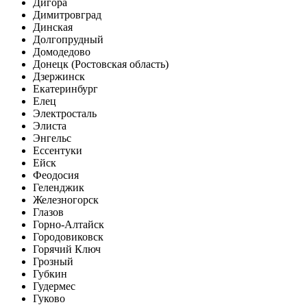
Дигора
Димитровград
Динская
Долгопрудный
Домодедово
Донецк (Ростовская область)
Дзержинск
Екатеринбург
Елец
Электросталь
Элиста
Энгельс
Ессентуки
Ейск
Феодосия
Геленджик
Железногорск
Глазов
Горно-Алтайск
Городовиковск
Горячий Ключ
Грозный
Губкин
Гудермес
Гуково