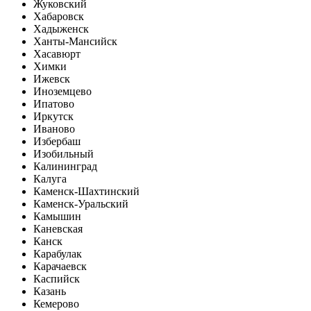
Жуковский
Хабаровск
Хадыженск
Ханты-Мансийск
Хасавюрт
Химки
Ижевск
Иноземцево
Ипатово
Иркутск
Иваново
Избербаш
Изобильный
Калининград
Калуга
Каменск-Шахтинский
Каменск-Уральский
Камышин
Каневская
Канск
Карабулак
Карачаевск
Каспийск
Казань
Кемерово