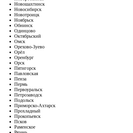
Новошахтинск
Новосибирск
Новотроицк
Ноябрьск
Обнинск
Одинцово
Октябрьский
Омск
Орехово-Зуево
Орёл
Оренбург
Орск
Пятигорск
Павловская
Пенза
Пермь
Первоуральск
Петрозаводск
Подольск
Приморско-Ахтарск
Прохладный
Прокопьевск
Псков
Раменское
Рязань