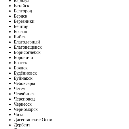
Барнаул
Батайск
Белгород
Бердск
Березники
Бештау
Беслан
Бийск
Благодарный
Благовещенск
Борисоглебск
Боровичи
Братск
Брянск
Будённовск
Буйнакск
Чебоксары
Чегем
Челябинск
Череповец
Черкесск
Черноморск
Чита
Дагестанские Огни
Дербент