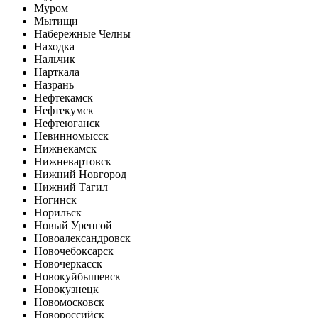
Муром
Мытищи
Набережные Челны
Находка
Нальчик
Нарткала
Назрань
Нефтекамск
Нефтекумск
Нефтеюганск
Невинномысск
Нижнекамск
Нижневартовск
Нижний Новгород
Нижний Тагил
Ногинск
Норильск
Новый Уренгой
Новоалександровск
Новочебоксарск
Новочеркасск
Новокуйбышевск
Новокузнецк
Новомосковск
Новороссийск