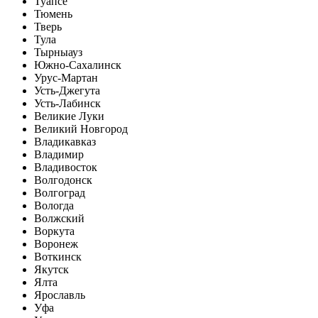
Туапсе
Тюмень
Тверь
Тула
Тырныауз
Южно-Сахалинск
Урус-Мартан
Усть-Джегута
Усть-Лабинск
Великие Луки
Великий Новгород
Владикавказ
Владимир
Владивосток
Волгодонск
Волгоград
Вологда
Волжский
Воркута
Воронеж
Воткинск
Якутск
Ялта
Ярославль
Уфа