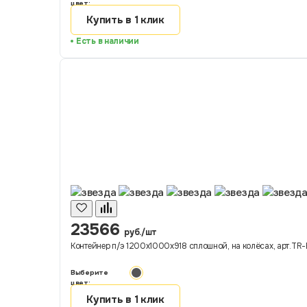
цвет:
Купить в 1 клик
Есть в наличии
23566
руб./шт
Контейнер п/э 1200х1000х918 сплошной, на колёсах, арт.TR-B
Выберите
цвет:
Купить в 1 клик