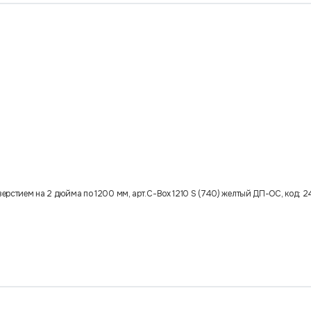
верстием на 2 дюйма по 1200 мм, арт.C-Box 1210 S (740) желтый ДП-ОС, код: 