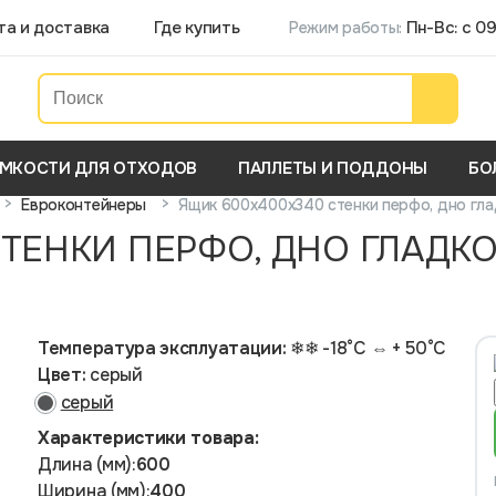
та и доставка
Где купить
Пн-Вс: с 09
Режим работы:
МКОСТИ ДЛЯ ОТХОДОВ
ПАЛЛЕТЫ И ПОДДОНЫ
БО
>
>
Ящик 600х400х340 стенки перфо, дно глад
Евроконтейнеры
ТЕНКИ ПЕРФО, ДНО ГЛАДКОЕ
Температура эксплуатации:
❄❄ -18°С ⇔ + 50°С
Цвет:
серый
серый
Характеристики товара:
Длина (мм):
600
Ширина (мм):
400