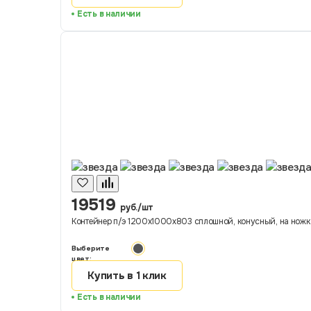
Есть в наличии
19519
руб./шт
Контейнер п/э 1200х1000х803 сплошной, конусный, на ножка
Выберите
цвет:
Купить в 1 клик
Есть в наличии