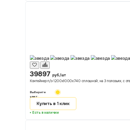
39897
руб./шт
Контейнер п/э 1200х1000х740 сплошной, на 3 полозьях, с от
Выберите
цвет:
Купить в 1 клик
Есть в наличии