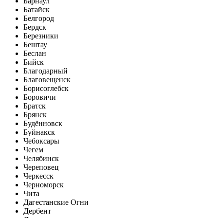
Барнаул
Батайск
Белгород
Бердск
Березники
Бештау
Беслан
Бийск
Благодарный
Благовещенск
Борисоглебск
Боровичи
Братск
Брянск
Будённовск
Буйнакск
Чебоксары
Чегем
Челябинск
Череповец
Черкесск
Черноморск
Чита
Дагестанские Огни
Дербент