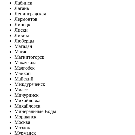
Лабинск
Лагань
Ленинградская
Лермонтов
Липецк
Лиски
Ливны
Люберцы
Магадан
Магас
Магнитогорск
Махачкала
Малгобек
Майкоп
Майский
Междуреченск
Миасс
Мичуринск
Михайловка
Михайловск
Минеральные Воды
Моршанск
Москва
Моздок
Мурманск