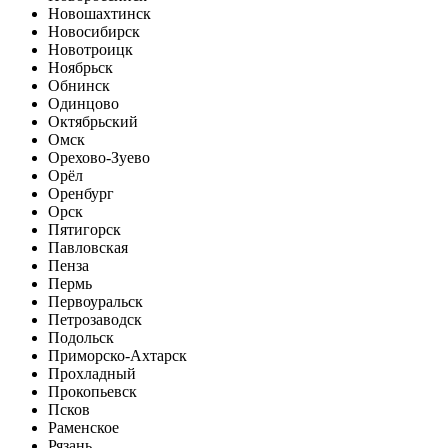
Новошахтинск
Новосибирск
Новотроицк
Ноябрьск
Обнинск
Одинцово
Октябрьский
Омск
Орехово-Зуево
Орёл
Оренбург
Орск
Пятигорск
Павловская
Пенза
Пермь
Первоуральск
Петрозаводск
Подольск
Приморско-Ахтарск
Прохладный
Прокопьевск
Псков
Раменское
Рязань