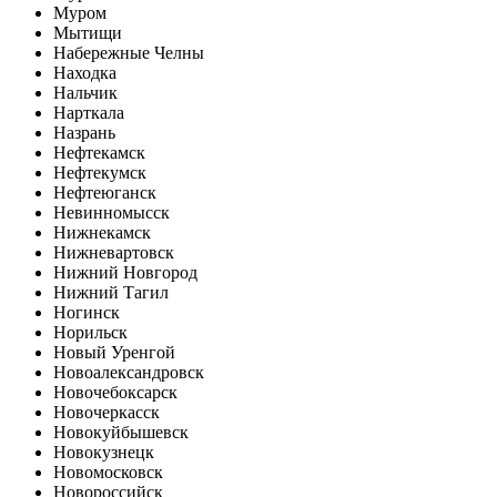
Муром
Мытищи
Набережные Челны
Находка
Нальчик
Нарткала
Назрань
Нефтекамск
Нефтекумск
Нефтеюганск
Невинномысск
Нижнекамск
Нижневартовск
Нижний Новгород
Нижний Тагил
Ногинск
Норильск
Новый Уренгой
Новоалександровск
Новочебоксарск
Новочеркасск
Новокуйбышевск
Новокузнецк
Новомосковск
Новороссийск