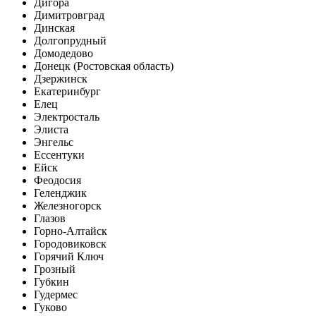
Дигора
Димитровград
Динская
Долгопрудный
Домодедово
Донецк (Ростовская область)
Дзержинск
Екатеринбург
Елец
Электросталь
Элиста
Энгельс
Ессентуки
Ейск
Феодосия
Геленджик
Железногорск
Глазов
Горно-Алтайск
Городовиковск
Горячий Ключ
Грозный
Губкин
Гудермес
Гуково