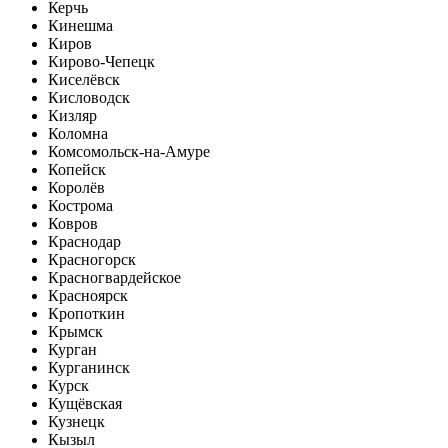
Керчь
Кинешма
Киров
Кирово-Чепецк
Киселёвск
Кисловодск
Кизляр
Коломна
Комсомольск-на-Амуре
Копейск
Королёв
Кострома
Ковров
Краснодар
Красногорск
Красногвардейское
Красноярск
Кропоткин
Крымск
Курган
Курганинск
Курск
Кущёвская
Кузнецк
Кызыл