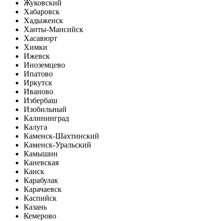
Жуковский
Хабаровск
Хадыженск
Ханты-Мансийск
Хасавюрт
Химки
Ижевск
Иноземцево
Ипатово
Иркутск
Иваново
Избербаш
Изобильный
Калининград
Калуга
Каменск-Шахтинский
Каменск-Уральский
Камышин
Каневская
Канск
Карабулак
Карачаевск
Каспийск
Казань
Кемерово