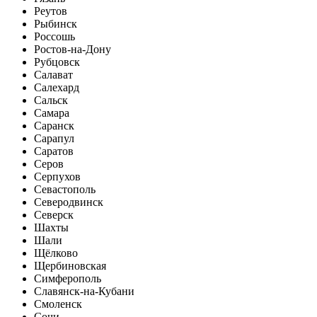
Реутов
Рыбинск
Россошь
Ростов-на-Дону
Рубцовск
Салават
Салехард
Сальск
Самара
Саранск
Сарапул
Саратов
Серов
Серпухов
Севастополь
Северодвинск
Северск
Шахты
Шали
Щёлково
Щербиновская
Симферополь
Славянск-на-Кубани
Смоленск
Сочи