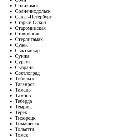
Соликамск
Солнечнодольск
Санкт-Петербург
Старый Оскол
Староминская
Ставрополь
Стерлитамак
Судак
Сыктывкар
Сунжа
Сургут
Сызрань
Светлоград
Тобольск
Таганрог
Тамань
Тамбов
Теберда
Темрюк
Терек
Тихорецк
Тимашевск
Тольятти
Томск