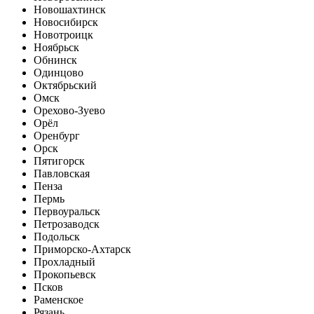
Новошахтинск
Новосибирск
Новотроицк
Ноябрьск
Обнинск
Одинцово
Октябрьский
Омск
Орехово-Зуево
Орёл
Оренбург
Орск
Пятигорск
Павловская
Пенза
Пермь
Первоуральск
Петрозаводск
Подольск
Приморско-Ахтарск
Прохладный
Прокопьевск
Псков
Раменское
Рязань