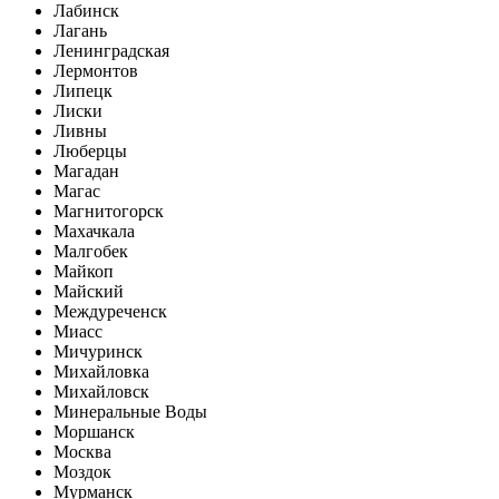
Лабинск
Лагань
Ленинградская
Лермонтов
Липецк
Лиски
Ливны
Люберцы
Магадан
Магас
Магнитогорск
Махачкала
Малгобек
Майкоп
Майский
Междуреченск
Миасс
Мичуринск
Михайловка
Михайловск
Минеральные Воды
Моршанск
Москва
Моздок
Мурманск