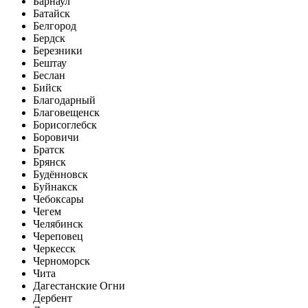
Барнаул
Батайск
Белгород
Бердск
Березники
Бештау
Беслан
Бийск
Благодарный
Благовещенск
Борисоглебск
Боровичи
Братск
Брянск
Будённовск
Буйнакск
Чебоксары
Чегем
Челябинск
Череповец
Черкесск
Черноморск
Чита
Дагестанские Огни
Дербент