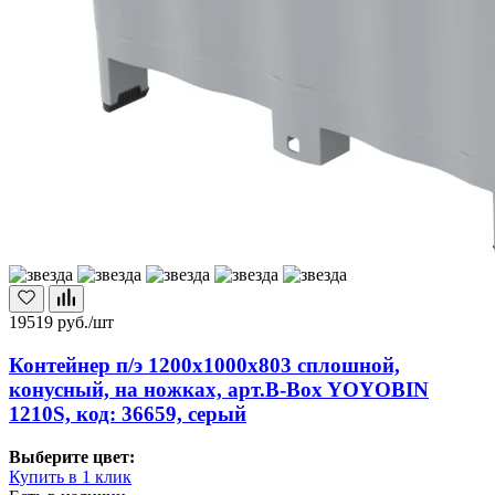
19519
руб./шт
Контейнер п/э 1200х1000х803 сплошной,
конусный, на ножках, арт.B-Box YOYOBIN
1210S, код: 36659, серый
Выберите цвет:
Купить в 1 клик