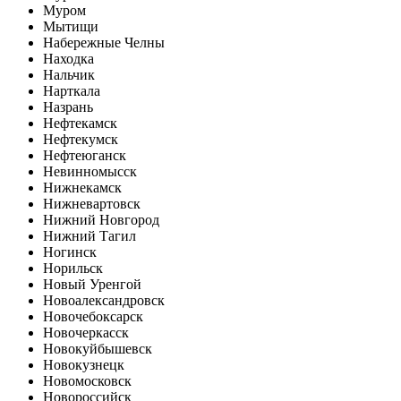
Муром
Мытищи
Набережные Челны
Находка
Нальчик
Нарткала
Назрань
Нефтекамск
Нефтекумск
Нефтеюганск
Невинномысск
Нижнекамск
Нижневартовск
Нижний Новгород
Нижний Тагил
Ногинск
Норильск
Новый Уренгой
Новоалександровск
Новочебоксарск
Новочеркасск
Новокуйбышевск
Новокузнецк
Новомосковск
Новороссийск