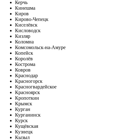
Керчь
Кинешма
Киров
Кирово-Чепецк
Киселёвск
Кисловодск
Кизляр
Коломна
Комсомольск-на-Амуре
Копейск
Королёв
Кострома
Ковров
Краснодар
Красногорск
Красногвардейское
Красноярск
Кропоткин
Крымск
Курган
Курганинск
Курск
Кущёвская
Кузнецк
Кызыл