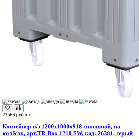
23566
руб./шт
Контейнер п/э 1200х1000х918 сплошной, на
колёсах, арт.TR-Box 1210 SW, код: 26381, серый