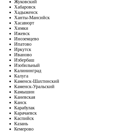
Жуковский
Хабаровск
Хадыженск
Ханты-Мансийск
Хасавюрт
Химки
Ижевск
Иноземцево
Ипатово
Иркутск
Иваново
Избербаш
Изобильный
Калининград
Калуга
Каменск-Шахтинский
Каменск-Уральский
Камышин
Каневская
Канск
Карабулак
Карачаевск
Каспийск
Казань
Кемерово