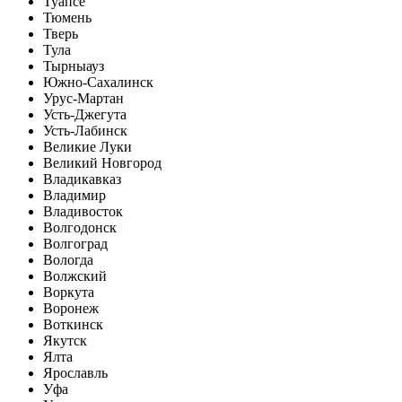
Туапсе
Тюмень
Тверь
Тула
Тырныауз
Южно-Сахалинск
Урус-Мартан
Усть-Джегута
Усть-Лабинск
Великие Луки
Великий Новгород
Владикавказ
Владимир
Владивосток
Волгодонск
Волгоград
Вологда
Волжский
Воркута
Воронеж
Воткинск
Якутск
Ялта
Ярославль
Уфа