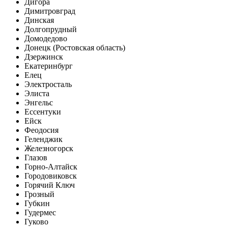
Дигора
Димитровград
Динская
Долгопрудный
Домодедово
Донецк (Ростовская область)
Дзержинск
Екатеринбург
Елец
Электросталь
Элиста
Энгельс
Ессентуки
Ейск
Феодосия
Геленджик
Железногорск
Глазов
Горно-Алтайск
Городовиковск
Горячий Ключ
Грозный
Губкин
Гудермес
Гуково