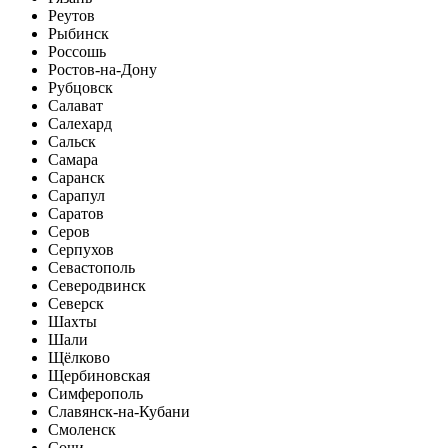
Реутов
Рыбинск
Россошь
Ростов-на-Дону
Рубцовск
Салават
Салехард
Сальск
Самара
Саранск
Сарапул
Саратов
Серов
Серпухов
Севастополь
Северодвинск
Северск
Шахты
Шали
Щёлково
Щербиновская
Симферополь
Славянск-на-Кубани
Смоленск
Сочи