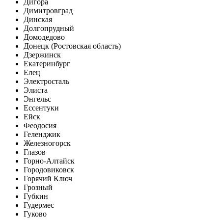
Дигора
Димитровград
Динская
Долгопрудный
Домодедово
Донецк (Ростовская область)
Дзержинск
Екатеринбург
Елец
Электросталь
Элиста
Энгельс
Ессентуки
Ейск
Феодосия
Геленджик
Железногорск
Глазов
Горно-Алтайск
Городовиковск
Горячий Ключ
Грозный
Губкин
Гудермес
Гуково