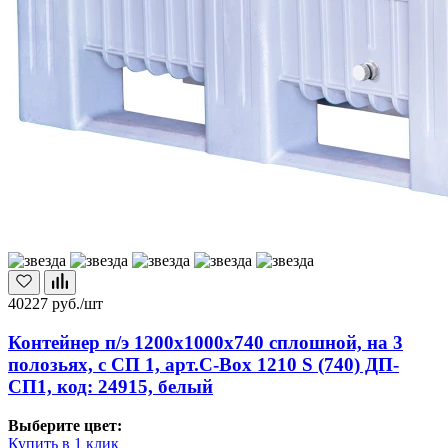
40227
руб./шт
Контейнер п/э 1200х1000х740 сплошной, на 3
полозьях, с СП 1, арт.C-Box 1210 S (740) ДП-
СП1, код: 24915, белый
Выберите цвет:
Купить в 1 клик