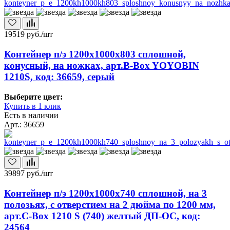
19519
руб./шт
Контейнер п/э 1200х1000х803 сплошной,
конусный, на ножках, арт.B-Box YOYOBIN
1210S, код: 36659, серый
Выберите цвет:
Купить в 1 клик
Есть в наличии
Арт.: 36659
39897
руб./шт
Контейнер п/э 1200х1000х740 сплошной, на 3
полозьях, с отверстием на 2 дюйма по 1200 мм,
арт.C-Box 1210 S (740) желтый ДП-ОС, код:
24564