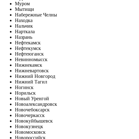
Муром
Мытищи
Набережные Челны
Находка
Нальчик
Нарткала
Назрань
Нефтекамск
Нефтекумск
Нефтеюганск
Невинномысск
Нижнекамск
Нижневартовск
Нижний Новгород
Нижний Тагил
Ногинск
Норильск
Новый Уренгой
Новоалександровск
Новочебоксарск
Новочеркасск
Новокуйбышевск
Новокузнецк
Новомосковск
Новороссийск