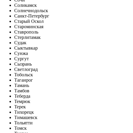
Соликамск
Солнечнодольск
Санкт-Петербург
Старый Оскол
Староминская
Ставрополь
Стерлитамак
Судак
Сыктывкар
Сунжа
Сургут
Сызрань
Светлоград
Тобольск
Таганрог
Тамань
Тамбов
Теберда
Темрюк
Терек
Тихорецк
Тимашевск
Тольятти
Томск