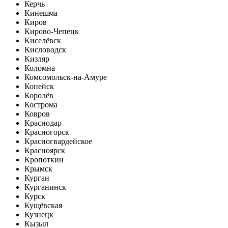
Керчь
Кинешма
Киров
Кирово-Чепецк
Киселёвск
Кисловодск
Кизляр
Коломна
Комсомольск-на-Амуре
Копейск
Королёв
Кострома
Ковров
Краснодар
Красногорск
Красногвардейское
Красноярск
Кропоткин
Крымск
Курган
Курганинск
Курск
Кущёвская
Кузнецк
Кызыл