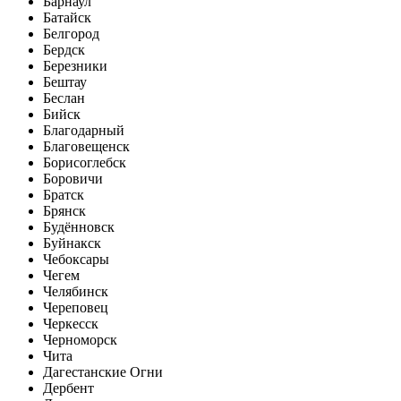
Барнаул
Батайск
Белгород
Бердск
Березники
Бештау
Беслан
Бийск
Благодарный
Благовещенск
Борисоглебск
Боровичи
Братск
Брянск
Будённовск
Буйнакск
Чебоксары
Чегем
Челябинск
Череповец
Черкесск
Черноморск
Чита
Дагестанские Огни
Дербент