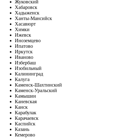
Жуковский
Хабаровск
Хадыженск
Ханты-Мансийск
Хасавюрт
Химки
Ижевск
Иноземцево
Ипатово
Иркутск
Иваново
Избербаш
Изобильный
Калининград
Калуга
Каменск-Шахтинский
Каменск-Уральский
Камышин
Каневская
Канск
Карабулак
Карачаевск
Каспийск
Казань
Кемерово