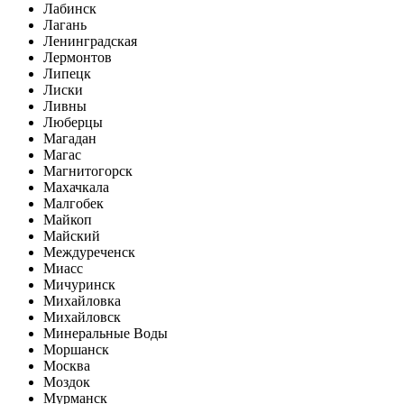
Лабинск
Лагань
Ленинградская
Лермонтов
Липецк
Лиски
Ливны
Люберцы
Магадан
Магас
Магнитогорск
Махачкала
Малгобек
Майкоп
Майский
Междуреченск
Миасс
Мичуринск
Михайловка
Михайловск
Минеральные Воды
Моршанск
Москва
Моздок
Мурманск