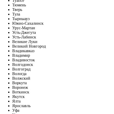
Туапсе
Тюмень
Тверь
Тула
Тырныауз
Южно-Сахалинск
Урус-Мартан
Усть-Джегута
Усть-Лабинск
Великие Луки
Великий Новгород
Владикавказ
Владимир
Владивосток
Волгодонск
Волгоград
Вологда
Волжский
Воркута
Воронеж
Воткинск
Якутск
Ялта
Ярославль
Уфа