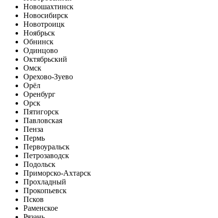
Новошахтинск
Новосибирск
Новотроицк
Ноябрьск
Обнинск
Одинцово
Октябрьский
Омск
Орехово-Зуево
Орёл
Оренбург
Орск
Пятигорск
Павловская
Пенза
Пермь
Первоуральск
Петрозаводск
Подольск
Приморско-Ахтарск
Прохладный
Прокопьевск
Псков
Раменское
Рязань