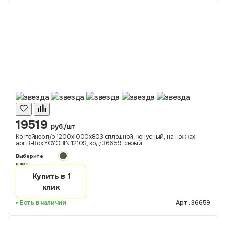
19519
руб./шт
Контейнер п/э 1200х1000х803 сплошной, конусный, на ножках,
арт.B-Box YOYOBIN 1210S, код: 36659, серый
Выберите
цвет:
Купить в 1
клик
Есть в наличии
Арт.: 36659