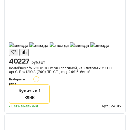
40227
руб./шт
Контейнер п/э 1200х1000х740 сплошной, на 3 полозьях, с СП 1,
арт.C-Box 1210 S (740) ДП-СП1, код: 24915, белый
Выберите
цвет:
Купить в 1
клик
Есть в наличии
Арт.: 24915