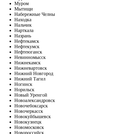
Муром
Мытищи
Набережные Челны
Находка
Нальчик
Нарткала
Назрань
Нефтекамск
Нефтекумск
Нефтеюганск
Невинномысск
Нижнекамск
Нижневартовск
Нижний Новгород
Нижний Тагил
Ногинск
Норильск
Новый Уренгой
Новоалександровск
Новочебоксарск
Новочеркасск
Новокуйбышевск
Новокузнецк
Новомосковск
Новороссийск