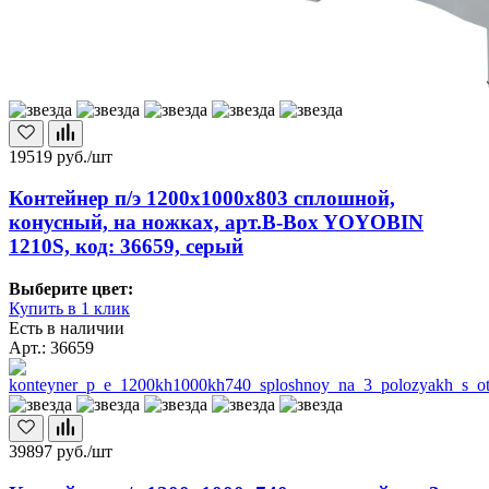
19519
руб./шт
Контейнер п/э 1200х1000х803 сплошной,
конусный, на ножках, арт.B-Box YOYOBIN
1210S, код: 36659, серый
Выберите цвет:
Купить в 1 клик
Есть в наличии
Арт.: 36659
39897
руб./шт