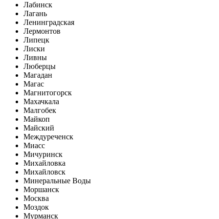
Лабинск
Лагань
Ленинградская
Лермонтов
Липецк
Лиски
Ливны
Люберцы
Магадан
Магас
Магнитогорск
Махачкала
Малгобек
Майкоп
Майский
Междуреченск
Миасс
Мичуринск
Михайловка
Михайловск
Минеральные Воды
Моршанск
Москва
Моздок
Мурманск