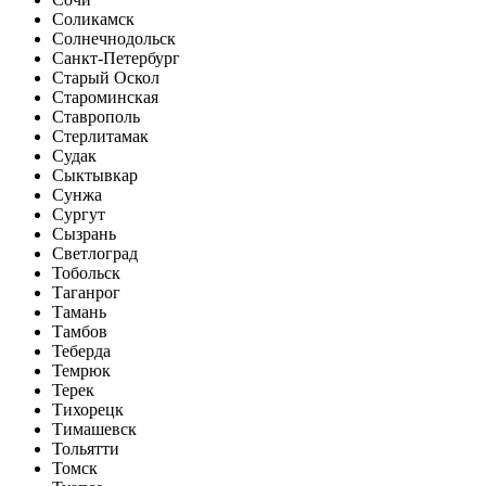
Соликамск
Солнечнодольск
Санкт-Петербург
Старый Оскол
Староминская
Ставрополь
Стерлитамак
Судак
Сыктывкар
Сунжа
Сургут
Сызрань
Светлоград
Тобольск
Таганрог
Тамань
Тамбов
Теберда
Темрюк
Терек
Тихорецк
Тимашевск
Тольятти
Томск