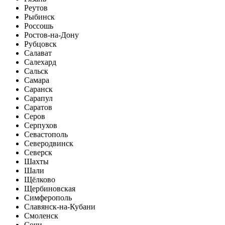
Реутов
Рыбинск
Россошь
Ростов-на-Дону
Рубцовск
Салават
Салехард
Сальск
Самара
Саранск
Сарапул
Саратов
Серов
Серпухов
Севастополь
Северодвинск
Северск
Шахты
Шали
Щёлково
Щербиновская
Симферополь
Славянск-на-Кубани
Смоленск
Сочи