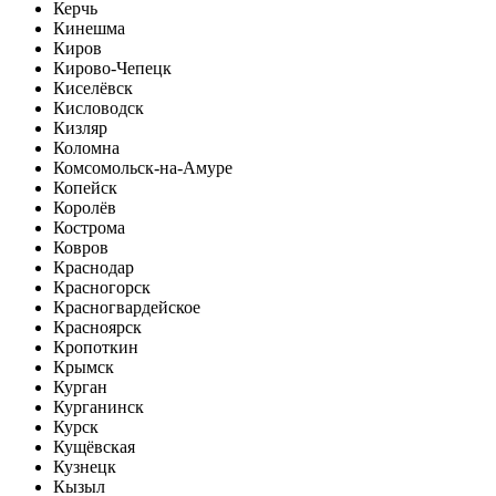
Керчь
Кинешма
Киров
Кирово-Чепецк
Киселёвск
Кисловодск
Кизляр
Коломна
Комсомольск-на-Амуре
Копейск
Королёв
Кострома
Ковров
Краснодар
Красногорск
Красногвардейское
Красноярск
Кропоткин
Крымск
Курган
Курганинск
Курск
Кущёвская
Кузнецк
Кызыл