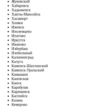
Жуковский
Хабаровск
Хадыженск
Ханты-Мансийск
Хасавюрт
Химки
Ижевск
Иноземцево
Ипатово
Иркутск
Иваново
Избербаш
Изобильный
Калининград
Калуга
Каменск-Шахтинский
Каменск-Уральский
Камышин
Каневская
Канск
Карабулак
Карачаевск
Каспийск
Казань
Кемерово