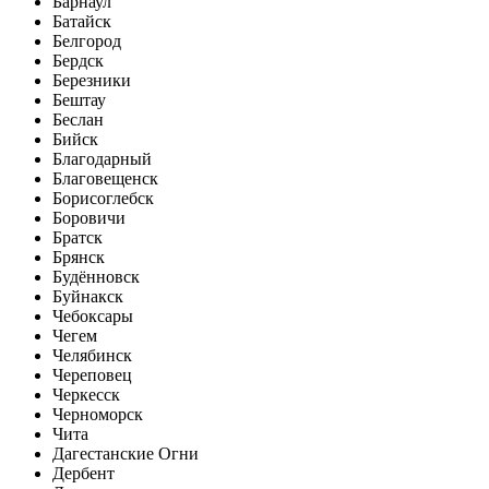
Барнаул
Батайск
Белгород
Бердск
Березники
Бештау
Беслан
Бийск
Благодарный
Благовещенск
Борисоглебск
Боровичи
Братск
Брянск
Будённовск
Буйнакск
Чебоксары
Чегем
Челябинск
Череповец
Черкесск
Черноморск
Чита
Дагестанские Огни
Дербент