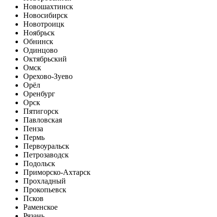
Новошахтинск
Новосибирск
Новотроицк
Ноябрьск
Обнинск
Одинцово
Октябрьский
Омск
Орехово-Зуево
Орёл
Оренбург
Орск
Пятигорск
Павловская
Пенза
Пермь
Первоуральск
Петрозаводск
Подольск
Приморско-Ахтарск
Прохладный
Прокопьевск
Псков
Раменское
Рязань