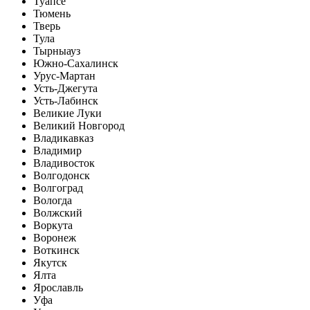
Туапсе
Тюмень
Тверь
Тула
Тырныауз
Южно-Сахалинск
Урус-Мартан
Усть-Джегута
Усть-Лабинск
Великие Луки
Великий Новгород
Владикавказ
Владимир
Владивосток
Волгодонск
Волгоград
Вологда
Волжский
Воркута
Воронеж
Воткинск
Якутск
Ялта
Ярославль
Уфа