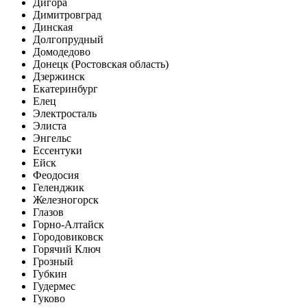
Дигора
Димитровград
Динская
Долгопрудный
Домодедово
Донецк (Ростовская область)
Дзержинск
Екатеринбург
Елец
Электросталь
Элиста
Энгельс
Ессентуки
Ейск
Феодосия
Геленджик
Железногорск
Глазов
Горно-Алтайск
Городовиковск
Горячий Ключ
Грозный
Губкин
Гудермес
Гуково