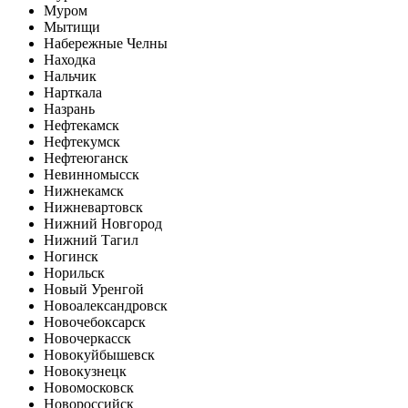
Муром
Мытищи
Набережные Челны
Находка
Нальчик
Нарткала
Назрань
Нефтекамск
Нефтекумск
Нефтеюганск
Невинномысск
Нижнекамск
Нижневартовск
Нижний Новгород
Нижний Тагил
Ногинск
Норильск
Новый Уренгой
Новоалександровск
Новочебоксарск
Новочеркасск
Новокуйбышевск
Новокузнецк
Новомосковск
Новороссийск