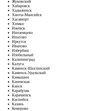
Жуковский
Хабаровск
Хадыженск
Ханты-Мансийск
Хасавюрт
Химки
Ижевск
Иноземцево
Ипатово
Иркутск
Иваново
Избербаш
Изобильный
Калининград
Калуга
Каменск-Шахтинский
Каменск-Уральский
Камышин
Каневская
Канск
Карабулак
Карачаевск
Каспийск
Казань
Кемерово