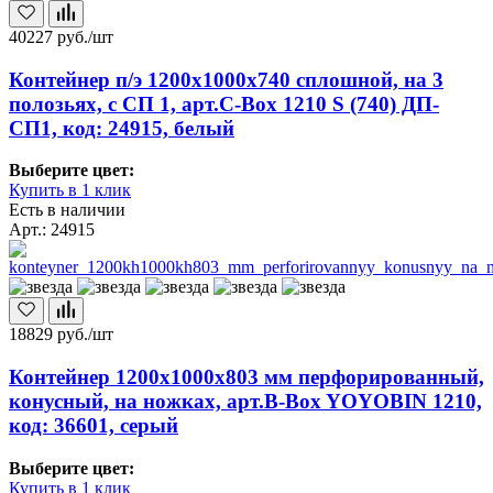
40227
руб./шт
Контейнер п/э 1200х1000х740 сплошной, на 3
полозьях, с СП 1, арт.C-Box 1210 S (740) ДП-
СП1, код: 24915, белый
Выберите цвет:
Купить в 1 клик
Есть в наличии
Арт.: 24915
18829
руб./шт
Контейнер 1200х1000х803 мм перфорированный,
конусный, на ножках, арт.B-Box YOYOBIN 1210,
код: 36601, серый
Выберите цвет:
Купить в 1 клик