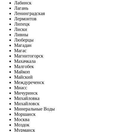
Лабинск
Лагань
Ленинградская
Лермонтов
Липецк
Лиски
Ливны
Люберцы
Магадан
Магас
Магнитогорск
Махачкала
Малгобек
Майкоп
Майский
Междуреченск
Миасс
Мичуринск
Михайловка
Михайловск
Минеральные Воды
Моршанск
Москва
Моздок
Мурманск