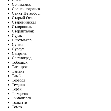
Соликамск
Солнечнодольск
Санкт-Петербург
Старый Оскол
Староминская
Ставрополь
Стерлитамак
Судак
Сыктывкар
Сунжа
Сургут
Сызрань
Светлоград
Тобольск
Таганрог
Тамань
Тамбов
Теберда
Темрюк
Терек
Тихорецк
Тимашевск
Тольятти
Томск