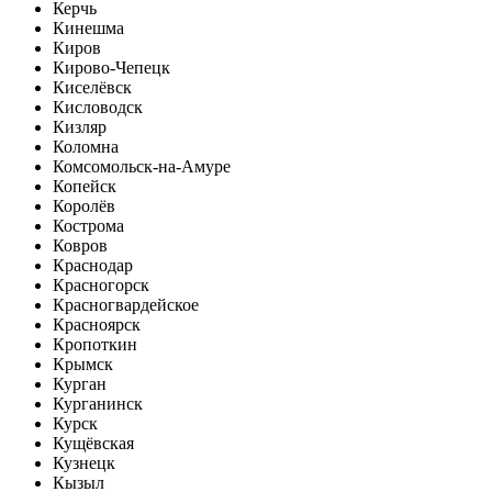
Керчь
Кинешма
Киров
Кирово-Чепецк
Киселёвск
Кисловодск
Кизляр
Коломна
Комсомольск-на-Амуре
Копейск
Королёв
Кострома
Ковров
Краснодар
Красногорск
Красногвардейское
Красноярск
Кропоткин
Крымск
Курган
Курганинск
Курск
Кущёвская
Кузнецк
Кызыл