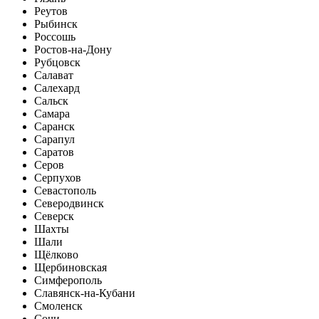
Реутов
Рыбинск
Россошь
Ростов-на-Дону
Рубцовск
Салават
Салехард
Сальск
Самара
Саранск
Сарапул
Саратов
Серов
Серпухов
Севастополь
Северодвинск
Северск
Шахты
Шали
Щёлково
Щербиновская
Симферополь
Славянск-на-Кубани
Смоленск
Сочи