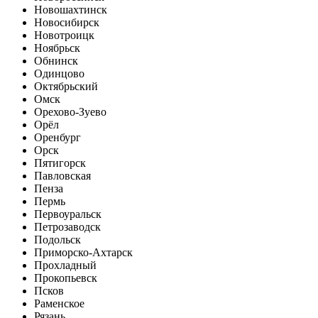
Новошахтинск
Новосибирск
Новотроицк
Ноябрьск
Обнинск
Одинцово
Октябрьский
Омск
Орехово-Зуево
Орёл
Оренбург
Орск
Пятигорск
Павловская
Пенза
Пермь
Первоуральск
Петрозаводск
Подольск
Приморско-Ахтарск
Прохладный
Прокопьевск
Псков
Раменское
Рязань