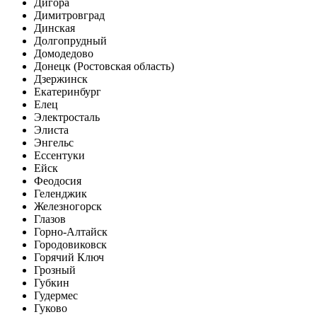
Дигора
Димитровград
Динская
Долгопрудный
Домодедово
Донецк (Ростовская область)
Дзержинск
Екатеринбург
Елец
Электросталь
Элиста
Энгельс
Ессентуки
Ейск
Феодосия
Геленджик
Железногорск
Глазов
Горно-Алтайск
Городовиковск
Горячий Ключ
Грозный
Губкин
Гудермес
Гуково