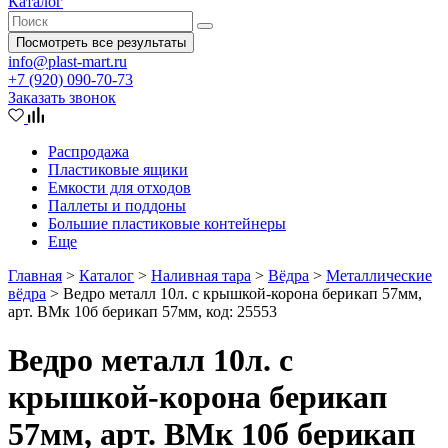
Каталог
Посмотреть все результаты
info@plast-mart.ru
+7 (920) 090-70-73
Заказать звонок
Распродажа
Пластиковые ящики
Емкости для отходов
Паллеты и поддоны
Большие пластиковые контейнеры
Еще
Главная
>
Каталог
>
Наливная тара
>
Вёдра
>
Металлические
вёдра
>
Ведро металл 10л. с крышкой-корона берикап 57мм,
арт. ВМк 10б берикап 57мм, код: 25553
Ведро металл 10л. с
крышкой-корона берикап
57мм, арт. ВМк 10б берикап