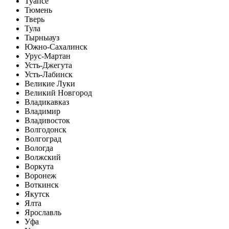
Туапсе
Тюмень
Тверь
Тула
Тырныауз
Южно-Сахалинск
Урус-Мартан
Усть-Джегута
Усть-Лабинск
Великие Луки
Великий Новгород
Владикавказ
Владимир
Владивосток
Волгодонск
Волгоград
Вологда
Волжский
Воркута
Воронеж
Воткинск
Якутск
Ялта
Ярославль
Уфа