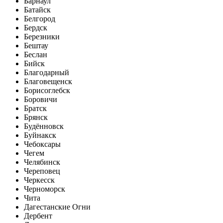
Барнаул
Батайск
Белгород
Бердск
Березники
Бештау
Беслан
Бийск
Благодарный
Благовещенск
Борисоглебск
Боровичи
Братск
Брянск
Будённовск
Буйнакск
Чебоксары
Чегем
Челябинск
Череповец
Черкесск
Черноморск
Чита
Дагестанские Огни
Дербент