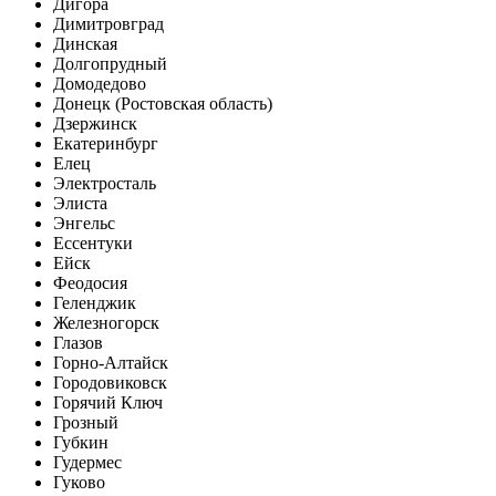
Дигора
Димитровград
Динская
Долгопрудный
Домодедово
Донецк (Ростовская область)
Дзержинск
Екатеринбург
Елец
Электросталь
Элиста
Энгельс
Ессентуки
Ейск
Феодосия
Геленджик
Железногорск
Глазов
Горно-Алтайск
Городовиковск
Горячий Ключ
Грозный
Губкин
Гудермес
Гуково