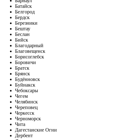
Барнаул
Батайск
Белгород
Бердск
Березники
Бештау
Беслан
Бийск
Благодарный
Благовещенск
Борисоглебск
Боровичи
Братск
Брянск
Будённовск
Буйнакск
Чебоксары
Чегем
Челябинск
Череповец
Черкесск
Черноморск
Чита
Дагестанские Огни
Дербент