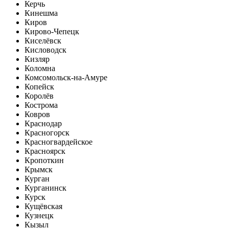
Керчь
Кинешма
Киров
Кирово-Чепецк
Киселёвск
Кисловодск
Кизляр
Коломна
Комсомольск-на-Амуре
Копейск
Королёв
Кострома
Ковров
Краснодар
Красногорск
Красногвардейское
Красноярск
Кропоткин
Крымск
Курган
Курганинск
Курск
Кущёвская
Кузнецк
Кызыл