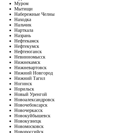
Муром
Мытищи
Набережные Челны
Находка
Нальчик
Нарткала
Назрань
Нефтекамск
Нефтекумск
Нефтеюганск
Невинномысск
Нижнекамск
Нижневартовск
Нижний Новгород
Нижний Тагил
Ногинск
Норильск
Новый Уренгой
Новоалександровск
Новочебоксарск
Новочеркасск
Новокуйбышевск
Новокузнецк
Новомосковск
Новороссийск