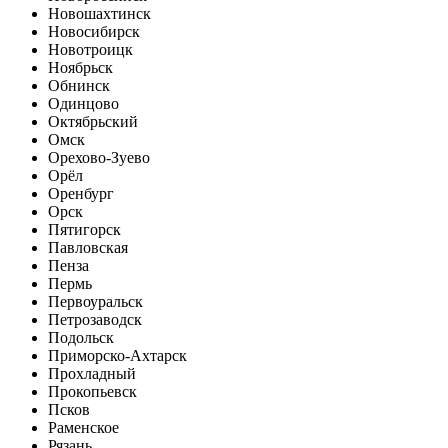
Новошахтинск
Новосибирск
Новотроицк
Ноябрьск
Обнинск
Одинцово
Октябрьский
Омск
Орехово-Зуево
Орёл
Оренбург
Орск
Пятигорск
Павловская
Пенза
Пермь
Первоуральск
Петрозаводск
Подольск
Приморско-Ахтарск
Прохладный
Прокопьевск
Псков
Раменское
Рязань