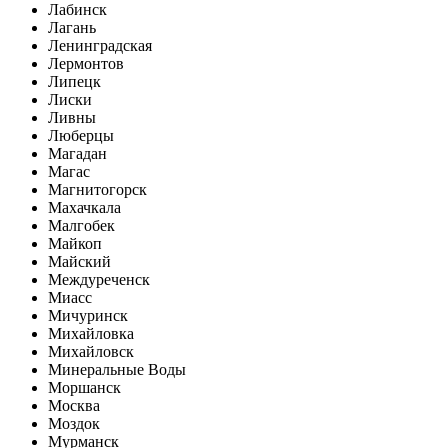
Лабинск
Лагань
Ленинградская
Лермонтов
Липецк
Лиски
Ливны
Люберцы
Магадан
Магас
Магнитогорск
Махачкала
Малгобек
Майкоп
Майский
Междуреченск
Миасс
Мичуринск
Михайловка
Михайловск
Минеральные Воды
Моршанск
Москва
Моздок
Мурманск