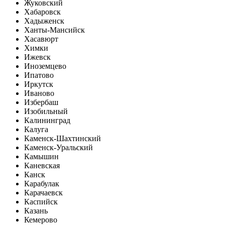
Жуковский
Хабаровск
Хадыженск
Ханты-Мансийск
Хасавюрт
Химки
Ижевск
Иноземцево
Ипатово
Иркутск
Иваново
Избербаш
Изобильный
Калининград
Калуга
Каменск-Шахтинский
Каменск-Уральский
Камышин
Каневская
Канск
Карабулак
Карачаевск
Каспийск
Казань
Кемерово