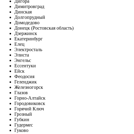
Дигора
Димитровград
Динская
Долгопрудный
Домодедово
Донецк (Ростовская область)
Дзержинск
Екатеринбург
Елец
Электросталь
Элиста
Энгельс
Ессентуки
Ейск
Феодосия
Геленджик
Железногорск
Глазов
Горно-Алтайск
Городовиковск
Горячий Ключ
Грозный
Губкин
Гудермес
Гуково