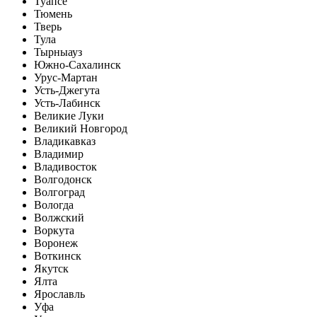
Туапсе
Тюмень
Тверь
Тула
Тырныауз
Южно-Сахалинск
Урус-Мартан
Усть-Джегута
Усть-Лабинск
Великие Луки
Великий Новгород
Владикавказ
Владимир
Владивосток
Волгодонск
Волгоград
Вологда
Волжский
Воркута
Воронеж
Воткинск
Якутск
Ялта
Ярославль
Уфа