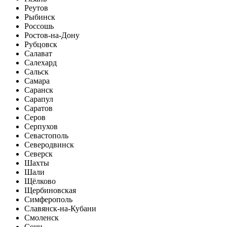
Реутов
Рыбинск
Россошь
Ростов-на-Дону
Рубцовск
Салават
Салехард
Сальск
Самара
Саранск
Сарапул
Саратов
Серов
Серпухов
Севастополь
Северодвинск
Северск
Шахты
Шали
Щёлково
Щербиновская
Симферополь
Славянск-на-Кубани
Смоленск
Сочи