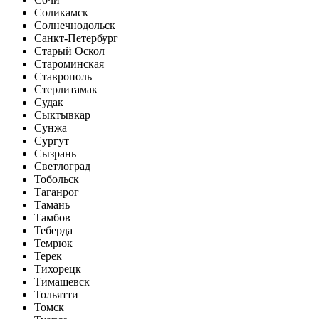
Соликамск
Солнечнодольск
Санкт-Петербург
Старый Оскол
Староминская
Ставрополь
Стерлитамак
Судак
Сыктывкар
Сунжа
Сургут
Сызрань
Светлоград
Тобольск
Таганрог
Тамань
Тамбов
Теберда
Темрюк
Терек
Тихорецк
Тимашевск
Тольятти
Томск