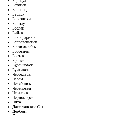
Барнаул
Батайск
Белгород
Бердск
Березники
Бештау
Беслан
Бийск
Благодарный
Благовещенск
Борисоглебск
Боровичи
Братск
Брянск
Будённовск
Буйнакск
Чебоксары
Чегем
Челябинск
Череповец
Черкесск
Черноморск
Чита
Дагестанские Огни
Дербент