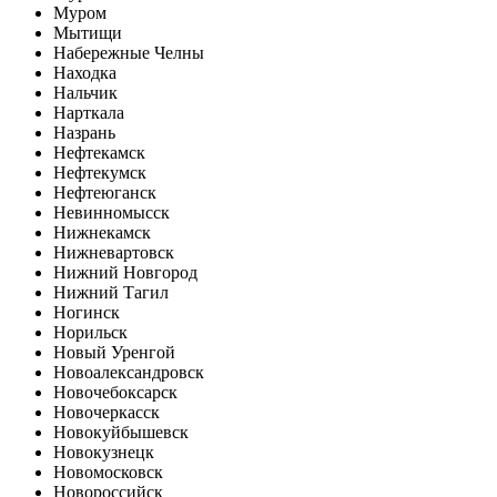
Муром
Мытищи
Набережные Челны
Находка
Нальчик
Нарткала
Назрань
Нефтекамск
Нефтекумск
Нефтеюганск
Невинномысск
Нижнекамск
Нижневартовск
Нижний Новгород
Нижний Тагил
Ногинск
Норильск
Новый Уренгой
Новоалександровск
Новочебоксарск
Новочеркасск
Новокуйбышевск
Новокузнецк
Новомосковск
Новороссийск