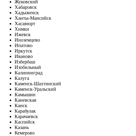
Жуковский
Хабаровск
Хадыженск
Ханты-Мансийск
Хасавюрт
Химки
Ижевск
Иноземцево
Ипатово
Иркутск
Иваново
Избербаш
Изобильный
Калининград
Калуга
Каменск-Шахтинский
Каменск-Уральский
Камышин
Каневская
Канск
Карабулак
Карачаевск
Каспийск
Казань
Кемерово