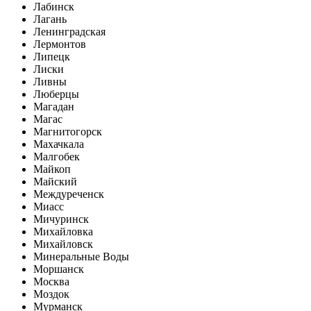
Лабинск
Лагань
Ленинградская
Лермонтов
Липецк
Лиски
Ливны
Люберцы
Магадан
Магас
Магнитогорск
Махачкала
Малгобек
Майкоп
Майский
Междуреченск
Миасс
Мичуринск
Михайловка
Михайловск
Минеральные Воды
Моршанск
Москва
Моздок
Мурманск