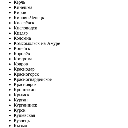
Керчь
Кинешма
Киров
Кирово-Чепецк
Киселёвск
Кисловодск
Кизляр
Коломна
Комсомольск-на-Амуре
Копейск
Королёв
Кострома
Ковров
Краснодар
Красногорск
Красногвардейское
Красноярск
Кропоткин
Крымск
Курган
Курганинск
Курск
Кущёвская
Кузнецк
Кызыл