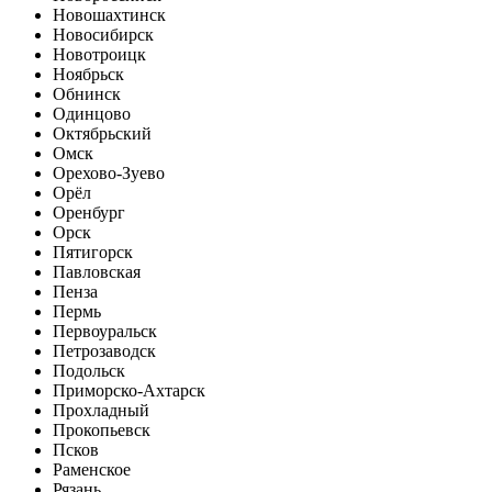
Новошахтинск
Новосибирск
Новотроицк
Ноябрьск
Обнинск
Одинцово
Октябрьский
Омск
Орехово-Зуево
Орёл
Оренбург
Орск
Пятигорск
Павловская
Пенза
Пермь
Первоуральск
Петрозаводск
Подольск
Приморско-Ахтарск
Прохладный
Прокопьевск
Псков
Раменское
Рязань