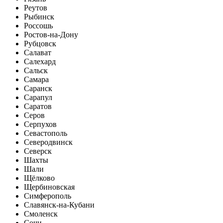
Реутов
Рыбинск
Россошь
Ростов-на-Дону
Рубцовск
Салават
Салехард
Сальск
Самара
Саранск
Сарапул
Саратов
Серов
Серпухов
Севастополь
Северодвинск
Северск
Шахты
Шали
Щёлково
Щербиновская
Симферополь
Славянск-на-Кубани
Смоленск
Сочи