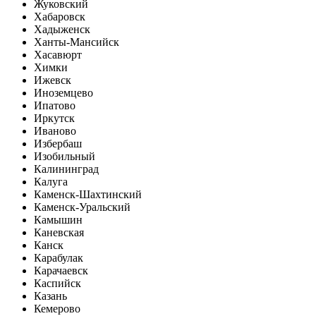
Жуковский
Хабаровск
Хадыженск
Ханты-Мансийск
Хасавюрт
Химки
Ижевск
Иноземцево
Ипатово
Иркутск
Иваново
Избербаш
Изобильный
Калининград
Калуга
Каменск-Шахтинский
Каменск-Уральский
Камышин
Каневская
Канск
Карабулак
Карачаевск
Каспийск
Казань
Кемерово