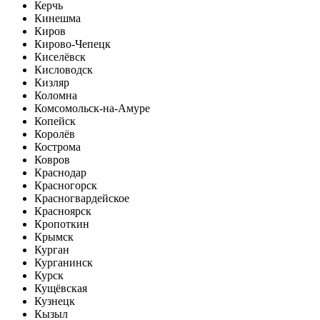
Керчь
Кинешма
Киров
Кирово-Чепецк
Киселёвск
Кисловодск
Кизляр
Коломна
Комсомольск-на-Амуре
Копейск
Королёв
Кострома
Ковров
Краснодар
Красногорск
Красногвардейское
Красноярск
Кропоткин
Крымск
Курган
Курганинск
Курск
Кущёвская
Кузнецк
Кызыл