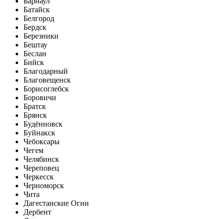
Барнаул
Батайск
Белгород
Бердск
Березники
Бештау
Беслан
Бийск
Благодарный
Благовещенск
Борисоглебск
Боровичи
Братск
Брянск
Будённовск
Буйнакск
Чебоксары
Чегем
Челябинск
Череповец
Черкесск
Черноморск
Чита
Дагестанские Огни
Дербент