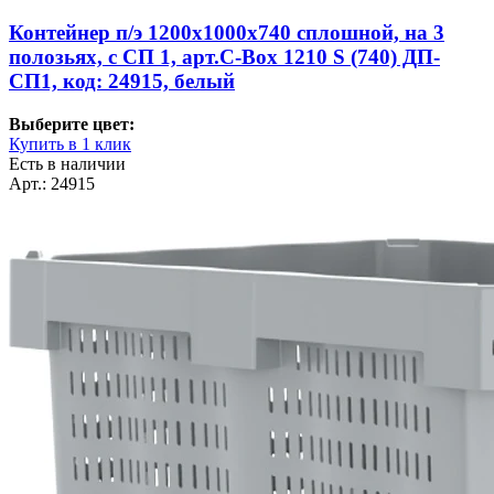
Контейнер п/э 1200х1000х740 сплошной, на 3
полозьях, с СП 1, арт.C-Box 1210 S (740) ДП-
СП1, код: 24915, белый
Выберите цвет:
Купить в 1 клик
Есть в наличии
Арт.: 24915