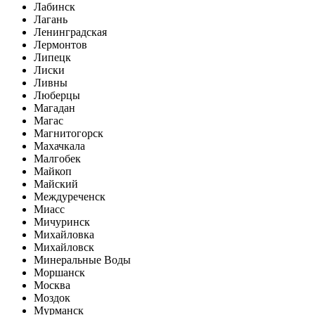
Лабинск
Лагань
Ленинградская
Лермонтов
Липецк
Лиски
Ливны
Люберцы
Магадан
Магас
Магнитогорск
Махачкала
Малгобек
Майкоп
Майский
Междуреченск
Миасс
Мичуринск
Михайловка
Михайловск
Минеральные Воды
Моршанск
Москва
Моздок
Мурманск