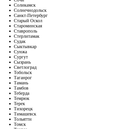
Соликамск
Солнечнодольск
Санкт-Петербург
Старый Оскол
Староминская
Ставрополь
Стерлитамак
Судак
Сыктывкар
Сунжа
Сургут
Сызрань
Светлоград
Тобольск
Таганрог
Тамань
Тамбов
Теберда
Темрюк
Терек
Тихорецк
Тимашевск
Тольятти
Томск