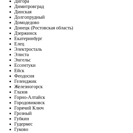
Дигора
Димитровград
Динская
Долгопрудный
Домодедово
Донецк (Ростовская область)
Дзержинск
Екатеринбург
Елец
Электросталь
Элиста
Энгельс
Ессентуки
Ейск
Феодосия
Геленджик
Железногорск
Глазов
Горно-Алтайск
Городовиковск
Горячий Ключ
Грозный
Губкин
Гудермес
Гуково