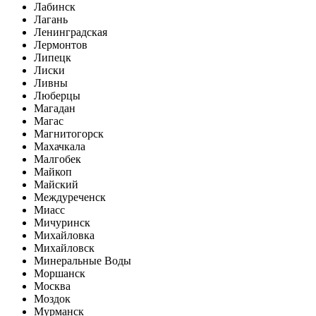
Лабинск
Лагань
Ленинградская
Лермонтов
Липецк
Лиски
Ливны
Люберцы
Магадан
Магас
Магнитогорск
Махачкала
Малгобек
Майкоп
Майский
Междуреченск
Миасс
Мичуринск
Михайловка
Михайловск
Минеральные Воды
Моршанск
Москва
Моздок
Мурманск