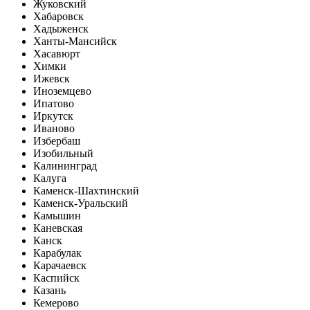
Жуковский
Хабаровск
Хадыженск
Ханты-Мансийск
Хасавюрт
Химки
Ижевск
Иноземцево
Ипатово
Иркутск
Иваново
Избербаш
Изобильный
Калининград
Калуга
Каменск-Шахтинский
Каменск-Уральский
Камышин
Каневская
Канск
Карабулак
Карачаевск
Каспийск
Казань
Кемерово