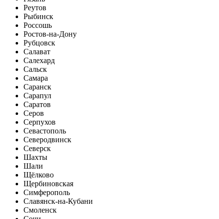
Реутов
Рыбинск
Россошь
Ростов-на-Дону
Рубцовск
Салават
Салехард
Сальск
Самара
Саранск
Сарапул
Саратов
Серов
Серпухов
Севастополь
Северодвинск
Северск
Шахты
Шали
Щёлково
Щербиновская
Симферополь
Славянск-на-Кубани
Смоленск
Сочи