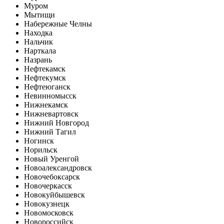
Муром
Мытищи
Набережные Челны
Находка
Нальчик
Нарткала
Назрань
Нефтекамск
Нефтекумск
Нефтеюганск
Невинномысск
Нижнекамск
Нижневартовск
Нижний Новгород
Нижний Тагил
Ногинск
Норильск
Новый Уренгой
Новоалександровск
Новочебоксарск
Новочеркасск
Новокуйбышевск
Новокузнецк
Новомосковск
Новороссийск