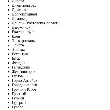
Дигора
Димитровград
Динская
Долгопрудный
Домодедово
Донецк (Ростовская область)
Дзержинск
Екатеринбург
Елец
Электросталь
Элиста
Энгельс
Ессентуки
Ейск
Феодосия
Геленджик
Железногорск
Глазов
Горно-Алтайск
Городовиковск
Горячий Ключ
Грозный
Губкин
Гудермес
Гуково