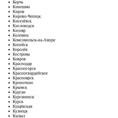
Керчь
Кинешма
Киров
Кирово-Чепецк
Киселёвск
Кисловодск
Кизляр
Коломна
Комсомольск-на-Амуре
Копейск
Королёв
Кострома
Ковров
Краснодар
Красногорск
Красногвардейское
Красноярск
Кропоткин
Крымск
Курган
Курганинск
Курск
Кущёвская
Кузнецк
Кызыл