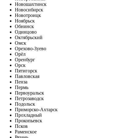
Новошахтинск
Новосибирск
Новотроицк
Ноябрьск
Обнинск
Одинцово
Октябрьский
Омск
Орехово-Зуево
Орёл
Оренбург
Орск
Пятигорск
Павловская
Пенза
Пермь
Первоуральск
Петрозаводск
Подольск
Приморско-Ахтарск
Прохладный
Прокопьевск
Псков
Раменское
Рязань