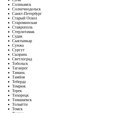
Соликамск
Солнечнодольск
Санкт-Петербург
Старый Оскол
Староминская
Ставрополь
Стерлитамак
Судак
Сыктывкар
Сунжа
Сургут
Сызрань
Светлоград
Тобольск
Таганрог
Тамань
Тамбов
Теберда
Темрюк
Терек
Тихорецк
Тимашевск
Тольятти
Томск