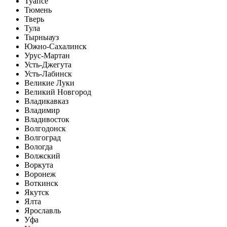
Туапсе
Тюмень
Тверь
Тула
Тырныауз
Южно-Сахалинск
Урус-Мартан
Усть-Джегута
Усть-Лабинск
Великие Луки
Великий Новгород
Владикавказ
Владимир
Владивосток
Волгодонск
Волгоград
Вологда
Волжский
Воркута
Воронеж
Воткинск
Якутск
Ялта
Ярославль
Уфа