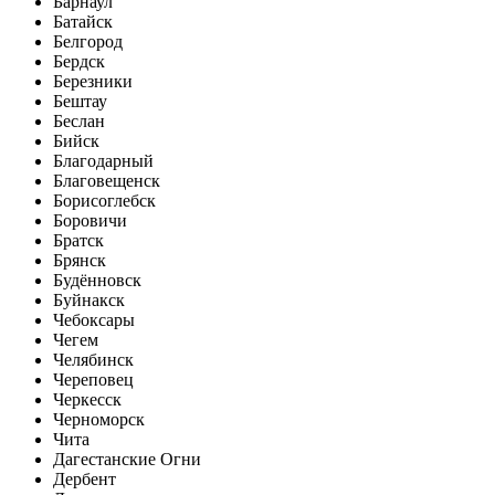
Барнаул
Батайск
Белгород
Бердск
Березники
Бештау
Беслан
Бийск
Благодарный
Благовещенск
Борисоглебск
Боровичи
Братск
Брянск
Будённовск
Буйнакск
Чебоксары
Чегем
Челябинск
Череповец
Черкесск
Черноморск
Чита
Дагестанские Огни
Дербент